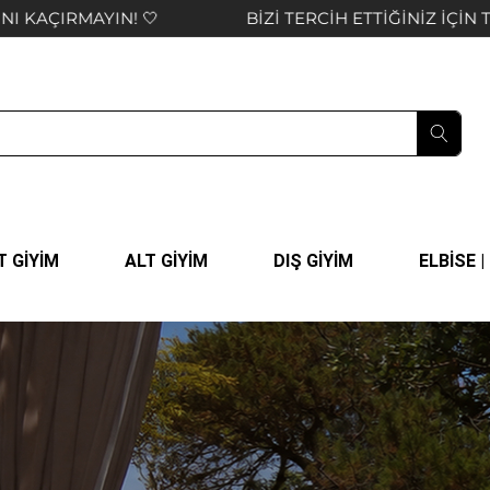
 ETTİĞİNİZ İÇİN TEŞEKKÜR EDER, KEYİFLİ ALIŞVERİŞLER D
T GİYİM
ALT GİYİM
DIŞ GİYİM
ELBİSE 