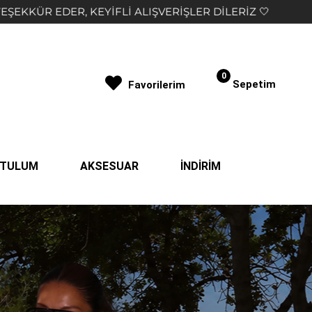
İLERİZ 🤍
2.000₺ VE ÜZERİ ALIŞVERİŞLERDE ÜCR
0
Sepetim
Favorilerim
| TULUM
AKSESUAR
İNDİRİM