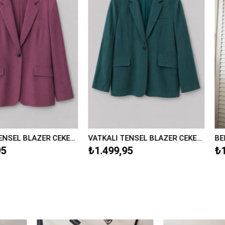
VATKALI TENSEL BLAZER CEKET/9549
BELDEN OTURMALI BLAZER CEKET/2336
RENKLİ ŞER
₺1.599,95
₺1.199,9