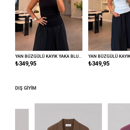
YAN BÜZGÜLÜ KAYIK YAKA BLUZ/597
YAN BÜZGÜLÜ KAYIK YAKA BLUZ/597
₺349,95
₺349,95
DIŞ GİYİM