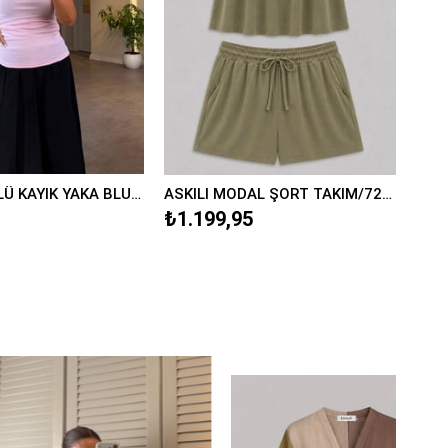
ASKILI MODAL ŞORT TAKIM/7248
YAN BÜZGÜLÜ KAYIK YAKA BLUZ/597
5
₺349,95
₺34