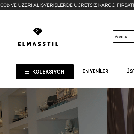
Z KARGO FIRSATINI KAÇIRMAYIN! 🤍
BİZİ TERCİH
KOLEKSİYON
EN YENİLER
ÜS