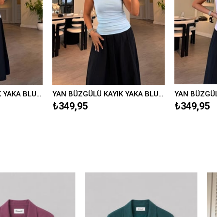
YAN BÜZGÜLÜ KAYIK YAKA BLUZ/597
YAN BÜZGÜLÜ KAYIK YAKA BLUZ/597
₺349,95
₺1.199,9