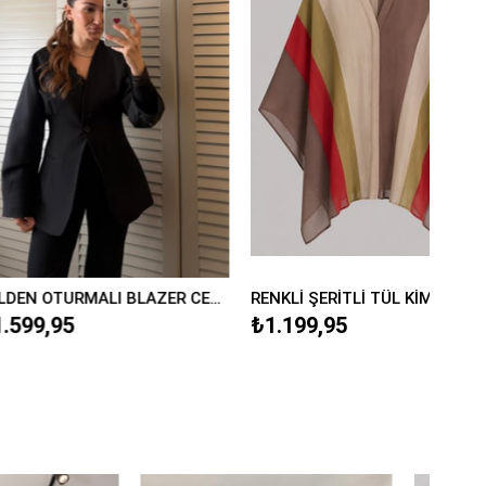
İTLİ TÜL KİMONO
VATKALI TENSEL BLAZER CEKET/9549
5
₺1.499,95
₺1.