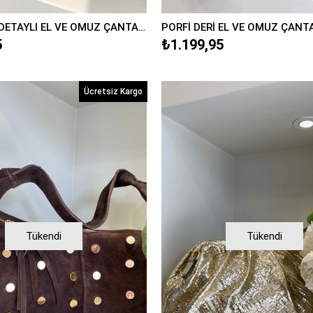
MERİ ÖRGÜ DETAYLI EL VE OMUZ ÇANTA/0508
PORFİ DERİ EL VE OMUZ ÇANT
5
₺1.199,95
Ücretsiz Kargo
Tükendi
Tükendi