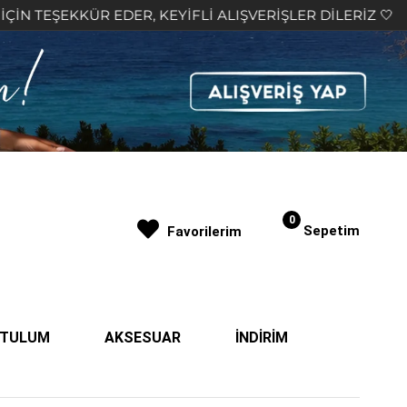
İFLİ ALIŞVERİŞLER DİLERİZ 🤍
2.000₺ VE ÜZERİ
0
Sepetim
Favorilerim
| TULUM
AKSESUAR
İNDİRİM