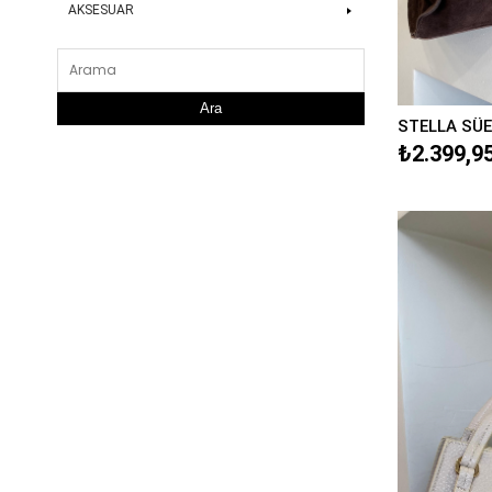
AKSESUAR
Ara
STELLA SÜE
₺2.399,9