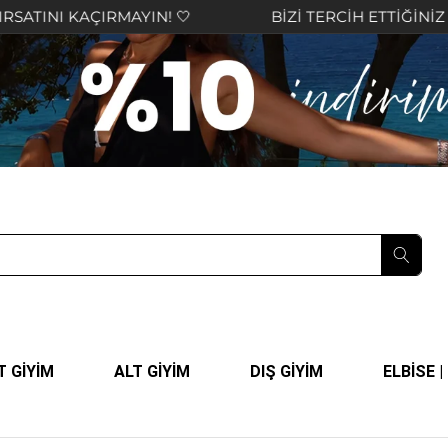
BİZİ TERCİH ETTİĞİNİZ İÇİN TEŞEKKÜR EDER, KEY
T GİYİM
ALT GİYİM
DIŞ GİYİM
ELBİSE 