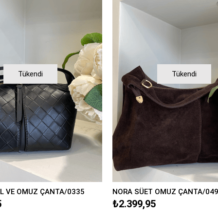
Tükendi
Tükendi
EL VE OMUZ ÇANTA/0335
NORA SÜET OMUZ ÇANTA/04
5
₺2.399,95