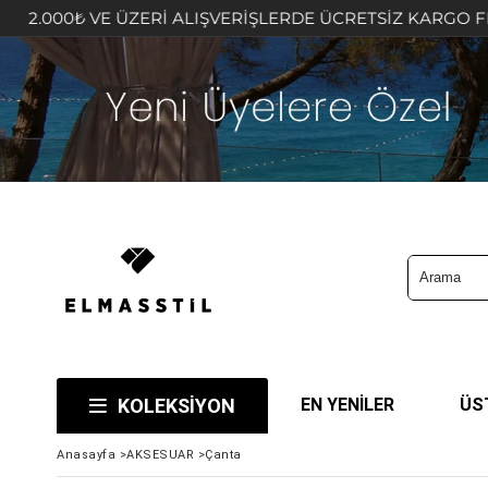
VERİŞLERDE ÜCRETSİZ KARGO FIRSATINI KAÇIRMAYIN! 🤍
KOLEKSİYON
EN YENİLER
ÜS
Anasayfa
>
AKSESUAR
>
Çanta