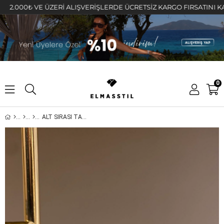
000₺ VE ÜZERİ ALIŞVERİŞLERDE ÜCRETSİZ KARGO FIRSATINI KAÇIRMA
0
ALT SIRASI TAŞLI HALKA KÜPE