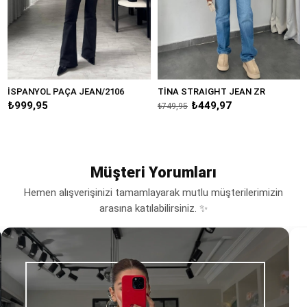
SPANYOL PAÇA JEAN/2106
TİNA STRAIGHT JEAN ZR
SKY
999,95
₺449,97
₺8
₺749,95
Müşteri Yorumları
Hemen alışverişinizi tamamlayarak mutlu müşterilerimizin
arasına katılabilirsiniz. ✨