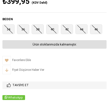
₺399,95
(KDV Dahil)
BEDEN
34
36
38
40
42
44
46
Ürün stoklarımızda kalmamıştır.
Favorilere Ekle
Fiyat Düşünce Haber Ver
TAVSIYE ET
WhatsApp