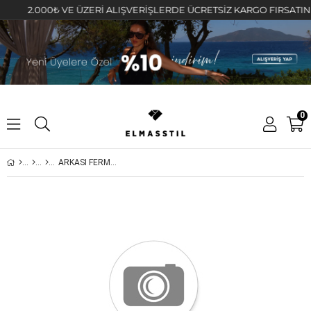
2.000₺ VE ÜZERİ ALIŞVERİŞLERDE ÜCRETSİZ KARGO FIRSATINI KAÇ
0
ARKASI FERMUARLI KORSELİ SKINNY JEAN