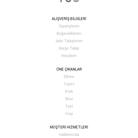
ALIŞVERİŞ BİLGİLERİ
Siparişlerim
Beğendiklerim
İade Taleplerim
Kargo Takip
Hesabım
ÖNE ÇIKANLAR
Elbise
Tişört
Etek
Bluz
Tayt
Crop
MÜŞTERİ HİZMETLERİ
Hakkımızda