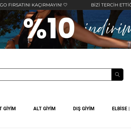
ATINI KAÇIRMAYIN! 🤍
BİZİ TERCİH ETTİĞİNİZ İÇ
T GİYİM
ALT GİYİM
DIŞ GİYİM
ELBİSE 