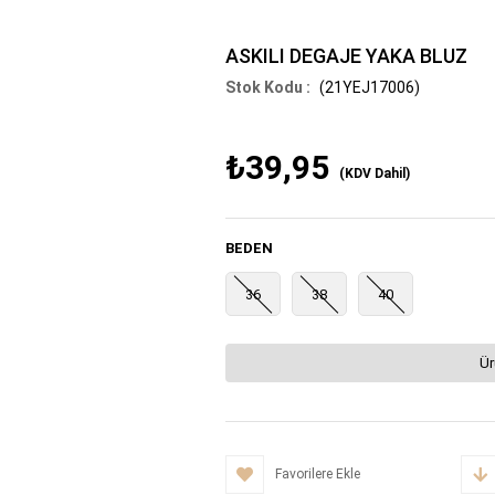
ASKILI DEGAJE YAKA BLUZ
(21YEJ17006)
₺39,95
(KDV Dahil)
BEDEN
36
38
40
Ür
Favorilere Ekle