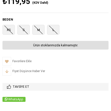
₺119,95
(KDV Dahil)
BEDEN
XS
S
M
L
Ürün stoklarımızda kalmamıştır.
Favorilere Ekle
Fiyat Düşünce Haber Ver
TAVSIYE ET
WhatsApp