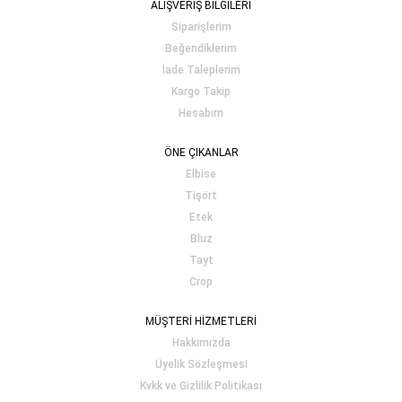
ALIŞVERİŞ BİLGİLERİ
Siparişlerim
Beğendiklerim
İade Taleplerim
Kargo Takip
Hesabım
ÖNE ÇIKANLAR
Elbise
Tişört
Etek
Bluz
Tayt
Crop
MÜŞTERİ HİZMETLERİ
Hakkımızda
Üyelik Sözleşmesi
Kvkk ve Gizlilik Politikası