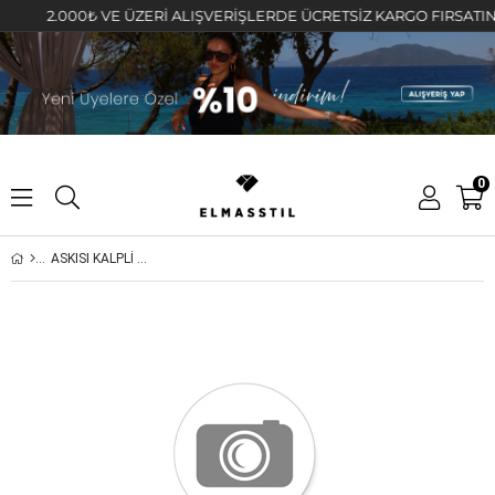
2.000₺ VE ÜZERİ ALIŞVERİŞLERDE ÜCRETSİZ KARGO FIRSATINI KA
0
ASKISI KALPLİ BLUZ