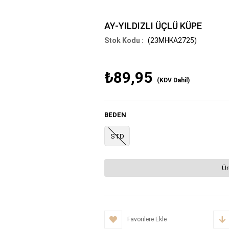
AY-YILDIZLI ÜÇLÜ KÜPE
(23MHKA2725)
₺89,95
(KDV Dahil)
BEDEN
STD
Ür
Favorilere Ekle