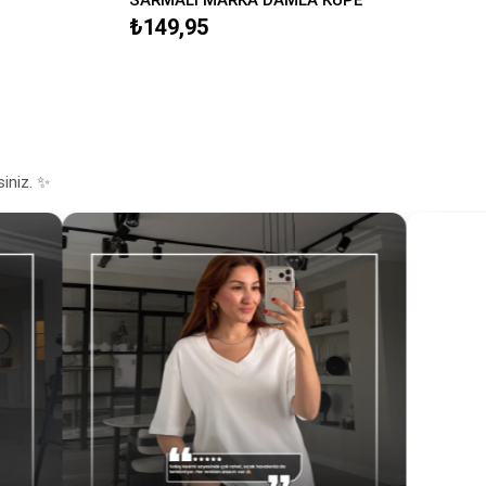
₺149,95
siniz. ✨