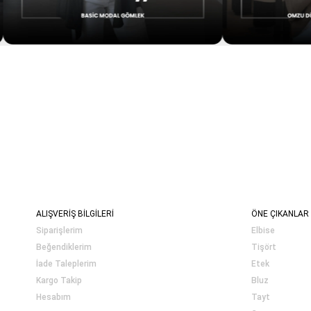
ALIŞVERİŞ BİLGİLERİ
ÖNE ÇIKANLAR
Siparişlerim
Elbise
Beğendiklerim
Tişört
İade Taleplerim
Etek
Kargo Takip
Bluz
Hesabım
Tayt