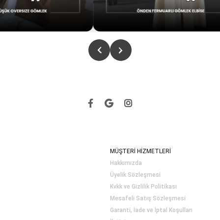
MÜŞTERİ HİZMETLERİ
Hakkımızda
Üyelik Sözleşmesi
Kvkk ve Gizlilik Politikası
Mesafeli Satış Sözleşmesi
Garanti, İade ve İptal Koşulları