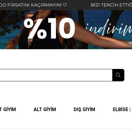
I KAÇIRMAYIN! 🤍
BİZİ TERCİH ETTİĞİNİZ İÇİN 
T GİYİM
ALT GİYİM
DIŞ GİYİM
ELBİSE 