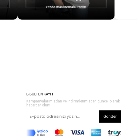
E-BÜLTEN KAYIT
Kampanyalarımızdan ve indirimlerimizden güncel olarak
haberdar olun!
Gönder