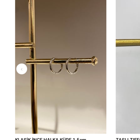
KLASİK İNCE HALKA KÜPE 1,5cm
TAŞLI TIFF