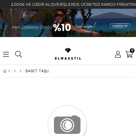
2.000₺ VE ÜZERİ ALIŞVERİŞLERDE ÜCRETSİZ KARGO FIRSATINI KAÇ
0
BAGET TAŞLI SARKINTILI KÜPE