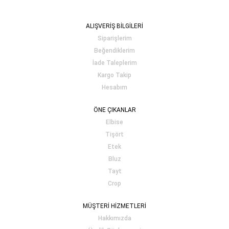
ALIŞVERİŞ BİLGİLERİ
Siparişlerim
Beğendiklerim
İade Taleplerim
Kargo Takip
Hesabım
ÖNE ÇIKANLAR
Elbise
Tişört
Etek
Bluz
Tayt
Crop
MÜŞTERİ HİZMETLERİ
Hakkımızda