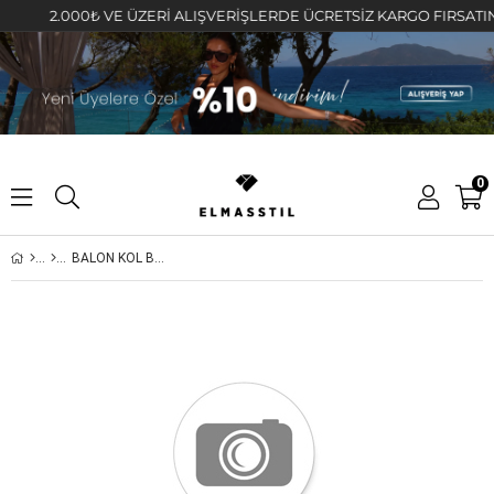
2.000₺ VE ÜZERİ ALIŞVERİŞLERDE ÜCRETSİZ KARGO FIRSATINI K
0
BALON KOL BASIC T-SHIRT