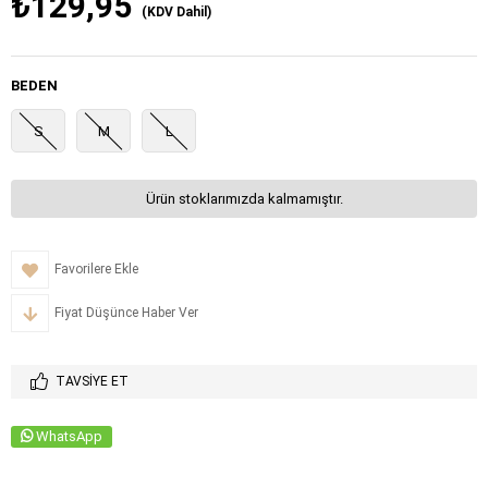
₺129,95
(KDV Dahil)
BEDEN
S
M
L
Ürün stoklarımızda kalmamıştır.
Favorilere Ekle
Fiyat Düşünce Haber Ver
TAVSIYE ET
WhatsApp