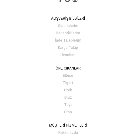
ALIŞVERİŞ BİLGİLERİ
Siparişlerim
Beğendiklerim
İade Taleplerim
Kargo Takip
Hesabım
ÖNE ÇIKANLAR
Elbise
Tişört
Etek
Bluz
Tayt
Crop
MÜŞTERİ HİZMETLERİ
Hakkımızda