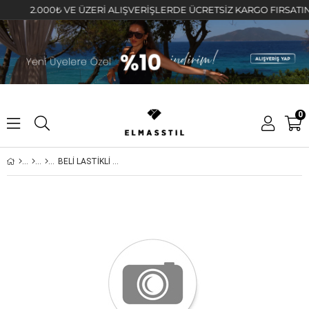
2.000₺ VE ÜZERİ ALIŞVERİŞLERDE ÜCRETSİZ KARGO FIRSATINI KA
0
BELİ LASTİKLİ BOL RAŞEL PANTOLON/3310