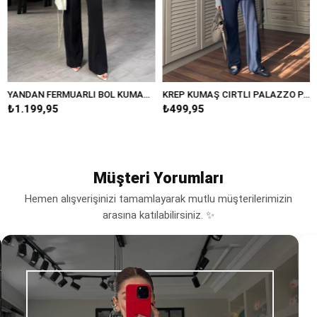
YANDAN FERMUARLI BOL KUMAŞ PANTOLON/20401
KREP KUMAŞ CIRTLI PALAZZO PANTOLON/K038
.199,95
₺499,95
₺38
Müşteri Yorumları
Hemen alışverişinizi tamamlayarak mutlu müşterilerimizin
arasına katılabilirsiniz. ✨