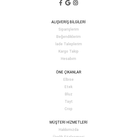
ALIŞVERİŞ BİLGİLERİ
Siparişlerim
Beğendiklerim
İade Taleplerim
Kargo Takip
Hesabım
ÖNE ÇIKANLAR
Elbise
Etek
Bluz
Tayt
Crop
MÜŞTERİ HİZMETLERİ
Hakkımızda