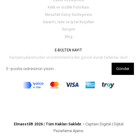
Üyelik Sözleşmesi
Kvkk ve Gizlilik Politikası
Mesafeli Satış Sözleşmesi
Garanti, İade ve İptal Koşulları
İletişim
Blog
E-BÜLTEN KAYIT
Kampanyalarımızdan ve indirimlerimizden güncel olarak haberdar olun!
Gönder
Captain Digital | Dijital
Elmasstil® 2026 | Tüm Hakları Saklıdır.
•
Pazarlama Ajansı