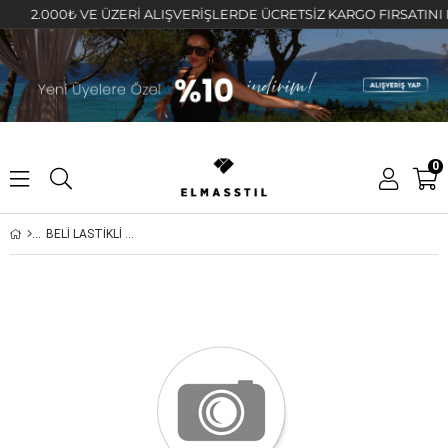
2.000₺ VE ÜZERİ ALIŞVERİŞLERDE ÜCRETSİZ KARGO FIRSATINI KAÇI
0
BELİ LASTİKLİ FIRFIR DETAYLI BLUZ