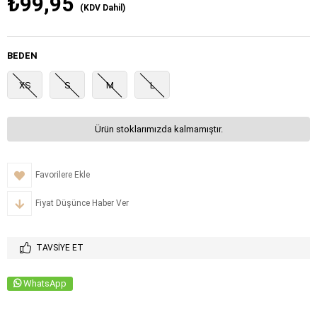
₺99,95
(KDV Dahil)
BEDEN
XS
S
M
L
Ürün stoklarımızda kalmamıştır.
Favorilere Ekle
Fiyat Düşünce Haber Ver
TAVSIYE ET
WhatsApp