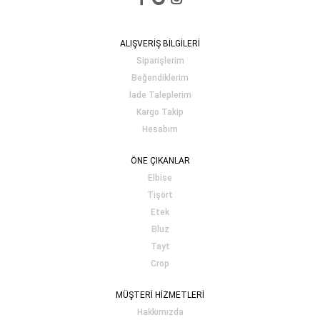
ALIŞVERİŞ BİLGİLERİ
Siparişlerim
Beğendiklerim
İade Taleplerim
Kargo Takip
Hesabım
ÖNE ÇIKANLAR
Elbise
Tişört
Etek
Bluz
Tayt
Crop
MÜŞTERİ HİZMETLERİ
Hakkımızda