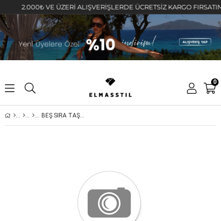
2.000₺ VE ÜZERİ ALIŞVERİŞLERDE ÜCRETSİZ KARGO FIRSATINI KA
0
BEŞ SIRA TAŞLI KIKIRDAK KÜPE