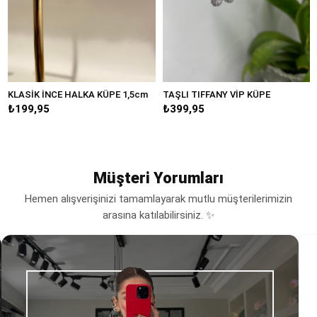
KLASİK İNCE HALKA KÜPE 1,5cm
TAŞLI TIFFANY VİP KÜPE
B
₺199,95
₺399,95
₺
Müşteri Yorumları
Hemen alışverişinizi tamamlayarak mutlu müşterilerimizin
arasına katılabilirsiniz. ✨