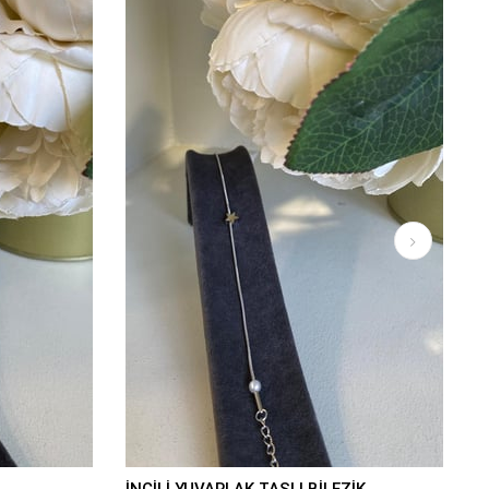
İNCİLİ YUVARLAK TAŞLI BİLEZİK