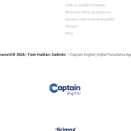
Kvkk ve Gizlilik Politikası
Mesafeli Satış Sözleşmesi
Garanti, İade ve İptal Koşulları
İletişim
Blog
masstil® 2026 | Tüm Hakları Saklıdır.
•
Captain Digital | Dijital Pazarlama Aj