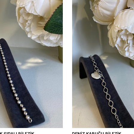
 SIRALI BİLEZİK
DENİZ KABUĞU BİLEZİK