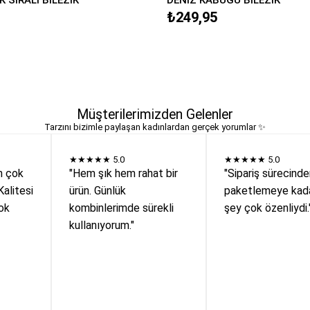
₺249,95
Müşterilerimizden Gelenler
Tarzını bizimle paylaşan kadınlardan gerçek yorumlar ✨
★★★★★
5.0
★★★★★
5.0
n çok
"Hem şık hem rahat bir
"Sipariş sürecind
Kalitesi
ürün. Günlük
paketlemeye kada
ok
kombinlerimde sürekli
şey çok özenliydi.
kullanıyorum."