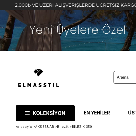
 VE ÜZERİ ALIŞVERİŞLERDE ÜCRETSİZ KARGO FIRSATINI K
KOLEKSİYON
EN YENİLER
ÜS
Anasayfa
>
AKSESUAR
>
Bilezik
>
BİLEZİK 350