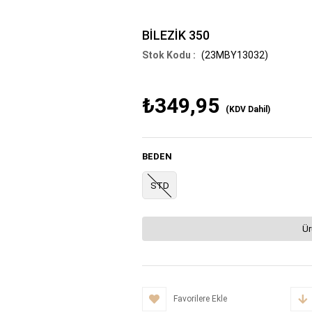
BİLEZİK 350
(23MBY13032)
₺349,95
(KDV Dahil)
BEDEN
STD
Ür
Favorilere Ekle