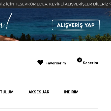
KKÜR EDER, KEYİFLİ ALIŞVERİŞLER DİLERİZ 🤍
2.
0
Sepetim
Favorilerim
| TULUM
AKSESUAR
İNDİRİM