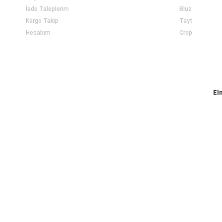
İade Taleplerim
Bluz
Kargo Takip
Tayt
Hesabım
Crop
El