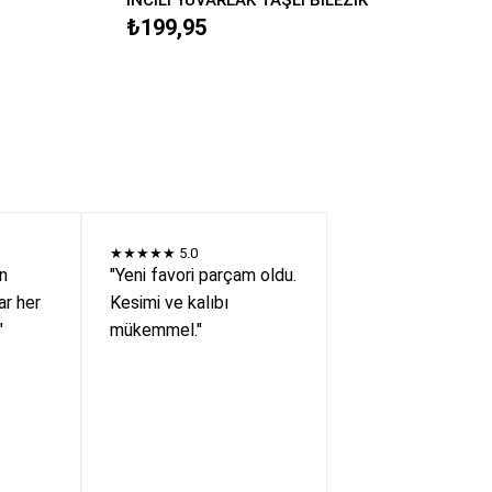
₺199,95
★★★★★
5.0
en
"Yeni favori parçam oldu.
r her
Kesimi ve kalıbı
"
mükemmel."