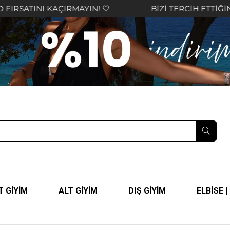
AÇIRMAYIN! 🤍
BİZİ TERCİH ETTİĞİNİZ İÇİN TEŞE
T GİYİM
ALT GİYİM
DIŞ GİYİM
ELBİSE 