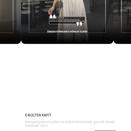
E-BÜLTEN KAYIT
Kampanyalarımızdan ve indirimlerimizden güncel olarak
haberdar olun!