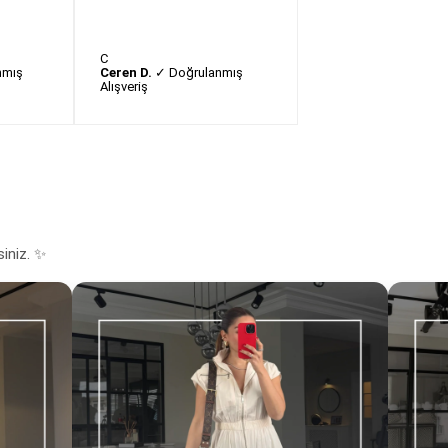
C
nmış
Ceren D.
✓ Doğrulanmış
Alışveriş
siniz. ✨