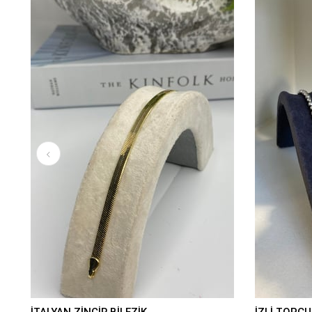
İTALYAN ZİNCİR BİLEZİK
İZLİ TOPÇUK