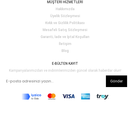
MÜŞTERİ HİZMETLERİ
Hakkımızda
Üyelik Sözleşmesi
Kvkk ve Gizlilik Politikası
Mesafeli Satış Sözleşmesi
Garanti, İade ve İptal Koşulları
İletişim
Blog
E-BÜLTEN KAYIT
Kampanyalarımızdan ve indirimlerimizden güncel olarak haberdar olun!
Gönder