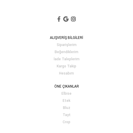
ALIŞVERİŞ BİLGİLERİ
Siparişlerim
Beğendiklerim
İade Taleplerim
Kargo Takip
Hesabım
ÖNE ÇIKANLAR
Elbise
Etek
Bluz
Tayt
Crop