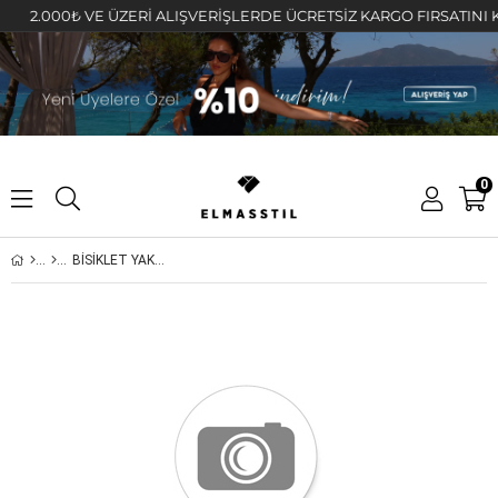
2.000₺ VE ÜZERİ ALIŞVERİŞLERDE ÜCRETSİZ KARGO FIRSATINI KAÇIR
0
BİSİKLET YAKA KOLSUZ T-SHIRT