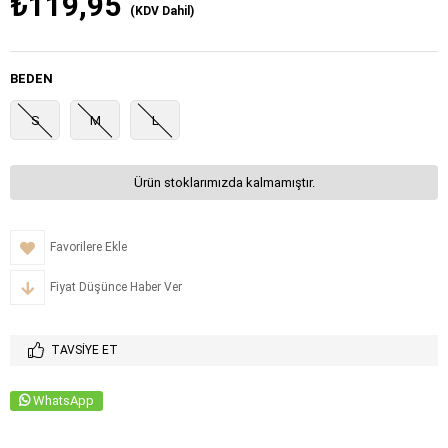
₺119,95
(KDV Dahil)
BEDEN
S
M
L
Ürün stoklarımızda kalmamıştır.
Favorilere Ekle
Fiyat Düşünce Haber Ver
TAVSIYE ET
WhatsApp