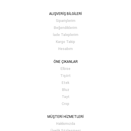
ALIŞVERİŞ BİLGİLERİ
Siparişlerim
Beğendiklerim
İade Taleplerim
Kargo Takip
Hesabım
ÖNE ÇIKANLAR
Elbise
Tişört
Etek
Bluz
Tayt
Crop
MÜŞTERİ HİZMETLERİ
Hakkımızda
Üyelik Sözleşmesi