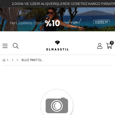
2.000₺ VE ÜZERİ ALIŞVERİŞLERDE ÜCRETSİZ KARGO FIRSATINI KA
0
BLUZ PANTOLON TAKIM/50864