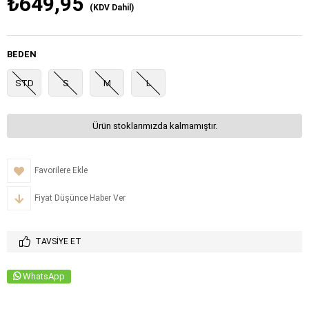
₺649,95
(KDV Dahil)
BEDEN
STD
S
M
L
Ürün stoklarımızda kalmamıştır.
Favorilere Ekle
Fiyat Düşünce Haber Ver
TAVSIYE ET
WhatsApp