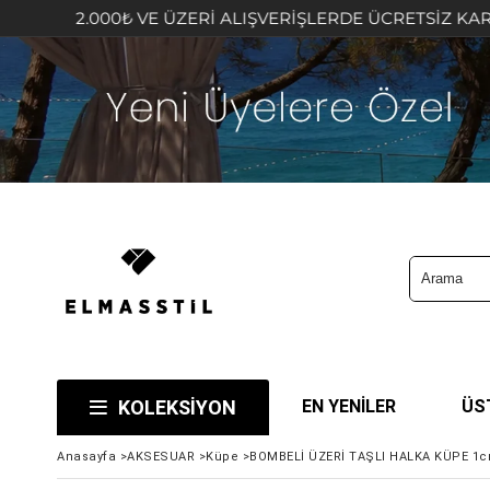
₺ VE ÜZERİ ALIŞVERİŞLERDE ÜCRETSİZ KARGO FIRSATINI K
KOLEKSİYON
EN YENİLER
ÜS
Anasayfa
>
AKSESUAR
>
Küpe
>
BOMBELİ ÜZERİ TAŞLI HALKA KÜPE 1