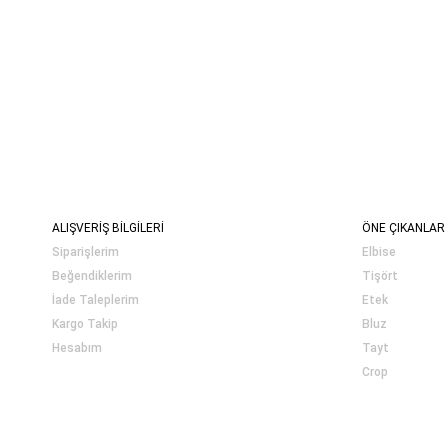
ALIŞVERİŞ BİLGİLERİ
ÖNE ÇIKANLAR
Siparişlerim
Elbise
Beğendiklerim
Tişört
İade Taleplerim
Etek
Kargo Takip
Bluz
Hesabım
Tayt
Crop