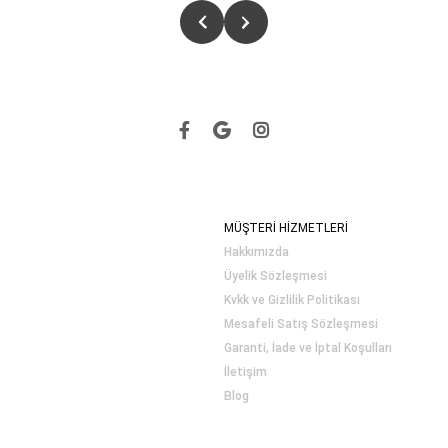
MÜŞTERİ HİZMETLERİ
Hakkımızda
Üyelik Sözleşmesi
Kvkk ve Gizlilik Politikası
Mesafeli Satış Sözleşmesi
Garanti, İade ve İptal Koşulları
İletişim
Blog