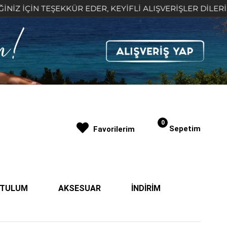
EKKÜR EDER, KEYİFLİ ALIŞVERİŞLER DİLERİZ 🤍
2
0
Sepetim
Favorilerim
| TULUM
AKSESUAR
İNDİRİM