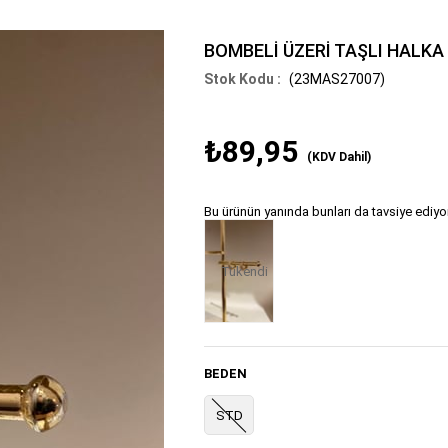
BOMBELİ ÜZERİ TAŞLI HALKA
(23MAS27007)
₺89,95
(KDV Dahil)
Bu ürünün yanında bunları da tavsiye ediyo
Tükendi
BEDEN
STD