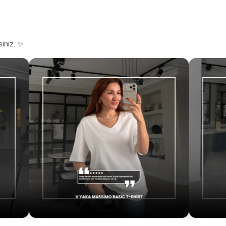
siniz. ✨