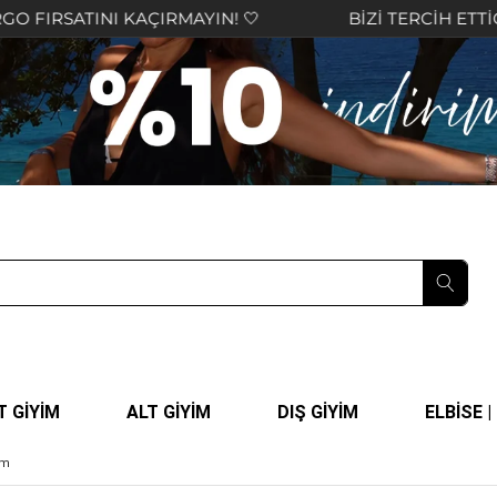
AÇIRMAYIN! 🤍
BİZİ TERCİH ETTİĞİNİZ İÇİN TEŞ
T GİYİM
ALT GİYİM
DIŞ GİYİM
ELBİSE 
cm