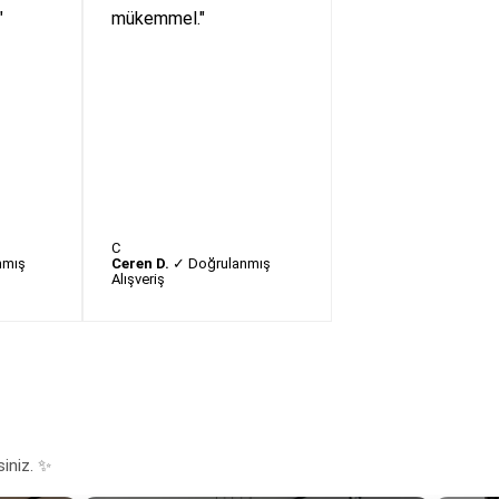
"
mükemmel."
C
nmış
Ceren D.
✓ Doğrulanmış
Alışveriş
siniz. ✨