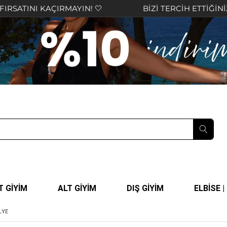
MAYIN! 🤍
BİZİ TERCİH ETTİĞİNİZ İÇİN TEŞEKKÜ
T GİYİM
ALT GİYİM
DIŞ GİYİM
ELBİSE 
LYE