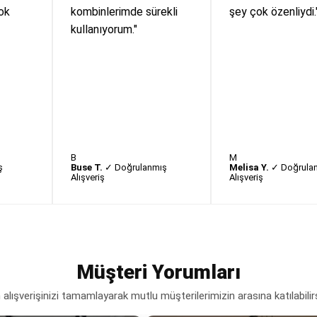
ok
kombinlerimde sürekli
şey çok özenliydi.
kullanıyorum."
B
M
ş
Buse T.
✓ Doğrulanmış
Melisa Y.
✓ Doğrula
Alışveriş
Alışveriş
Müşteri Yorumları
lışverişinizi tamamlayarak mutlu müşterilerimizin arasına katılabilir