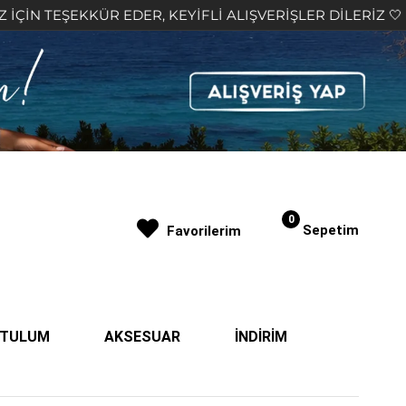
R EDER, KEYİFLİ ALIŞVERİŞLER DİLERİZ 🤍
2.000
0
Sepetim
Favorilerim
| TULUM
AKSESUAR
İNDİRİM