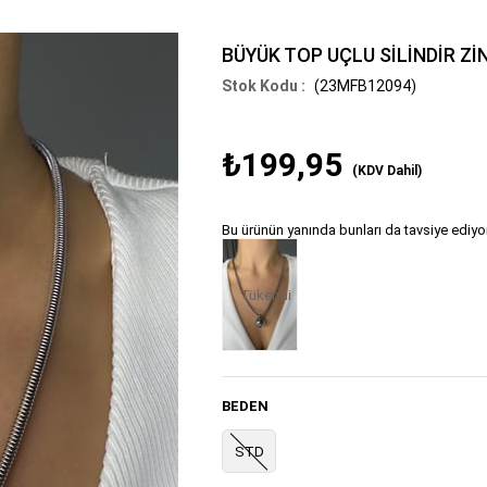
BÜYÜK TOP UÇLU SİLİNDİR Zİ
(23MFB12094)
₺199,95
(KDV Dahil)
Bu ürünün yanında bunları da tavsiye ediyo
Tükendi
BEDEN
STD