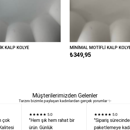
İK KALP KOLYE
MİNİMAL MOTİFLİ KALP KOLY
₺349,95
Müşterilerimizden Gelenler
Tarzını bizimle paylaşan kadınlardan gerçek yorumlar ✨
★★★★★
5.0
★★★★★
5.0
n çok
"Hem şık hem rahat bir
"Sipariş sürecind
Kalitesi
ürün. Günlük
paketlemeye kada