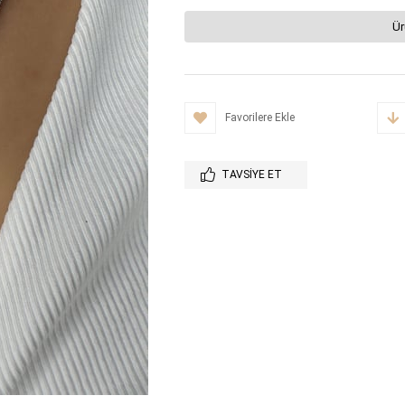
Ür
Favorilere Ekle
TAVSIYE ET