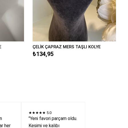
E
ÇELİK ÇAPRAZ MERS TAŞLI KOLYE
₺134,95
★★★★★
5.0
en
"Yeni favori parçam oldu.
r her
Kesimi ve kalıbı