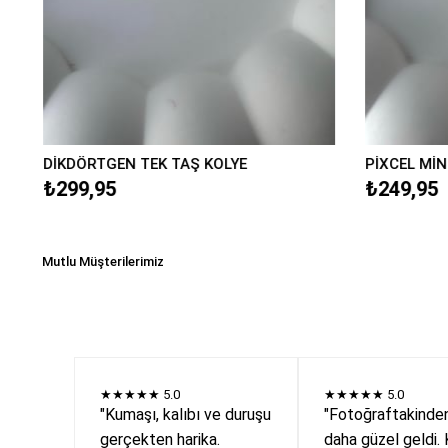
DİKDÖRTGEN TEK TAŞ KOLYE
PİXCEL MİN
₺299,95
₺249,95
Mutlu Müşterilerimiz
★★★★★
5.0
★★★★★
5.0
"Kumaşı, kalıbı ve duruşu
"Fotoğraftakinde
gerçekten harika.
daha güzel geldi. 