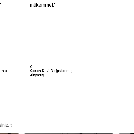
"
mükemmel."
C
nmış
Ceren D.
✓ Doğrulanmış
Alışveriş
siniz. ✨