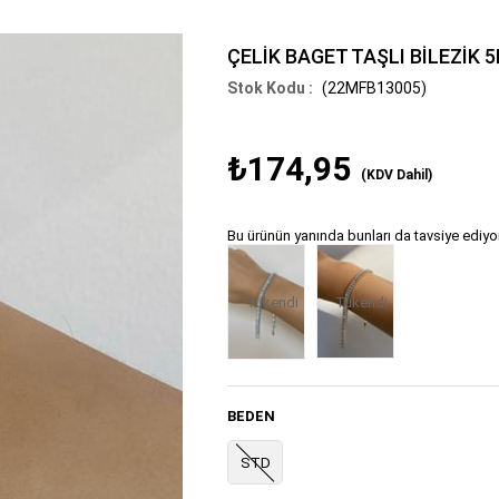
ÇELİK BAGET TAŞLI BİLEZİK 
(22MFB13005)
₺174,95
(KDV Dahil)
Bu ürünün yanında bunları da tavsiye ediyo
Tükendi
Tükendi
BEDEN
STD