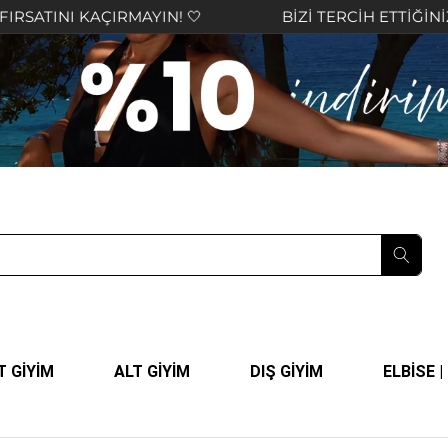
MAYIN! 🤍
BİZİ TERCİH ETTİĞİNİZ İÇİN TEŞEKKÜR
T GİYİM
ALT GİYİM
DIŞ GİYİM
ELBİSE 