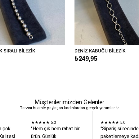
 SIRALI BİLEZİK
DENİZ KABUĞU BİLEZİK
₺249,95
Müşterilerimizden Gelenler
Tarzını bizimle paylaşan kadınlardan gerçek yorumlar ✨
★★★★★
5.0
★★★★★
5.0
n çok
"Hem şık hem rahat bir
"Sipariş sürecind
Kalitesi
ürün. Günlük
paketlemeye kada