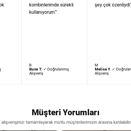
ok
kombinlerimde sürekli
şey çok özenliydi.
kullanıyorum."
B
M
ş
Buse T.
✓ Doğrulanmış
Melisa Y.
✓ Doğrula
Alışveriş
Alışveriş
Müşteri Yorumları
lışverişinizi tamamlayarak mutlu müşterilerimizin arasına katılabilir