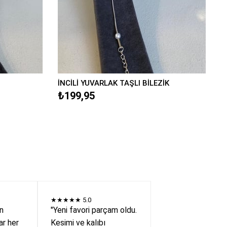
İNCİLİ YUVARLAK TAŞLI BİLEZİK
₺199,95
★★★★★
5.0
en
"Yeni favori parçam oldu.
r her
Kesimi ve kalıbı