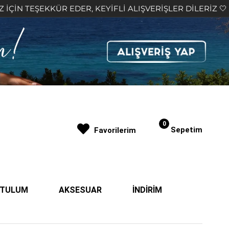
 EDER, KEYİFLİ ALIŞVERİŞLER DİLERİZ 🤍
2.000₺
0
Sepetim
Favorilerim
| TULUM
AKSESUAR
İNDİRİM