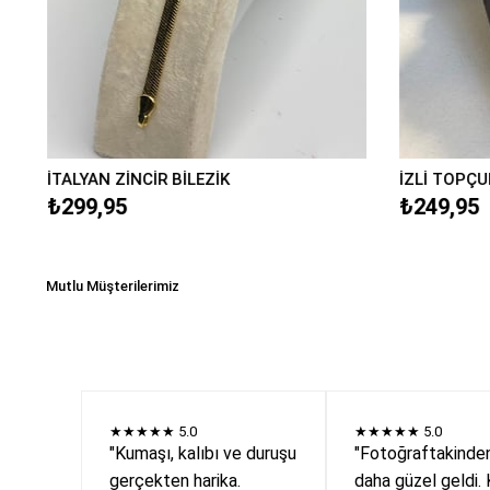
İTALYAN ZİNCİR BİLEZİK
İZLİ TOPÇUK
₺299,95
₺249,95
Mutlu Müşterilerimiz
★★★★★
5.0
★★★★★
5.0
"Kumaşı, kalıbı ve duruşu
"Fotoğraftakinde
gerçekten harika.
daha güzel geldi. 