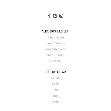
ALIŞVERİŞ BİLGİLERİ
Siparişlerim
Beğendiklerim
İade Taleplerim
Kargo Takip
Hesabım
ÖNE ÇIKANLAR
Elbise
Etek
Bluz
Tayt
Crop