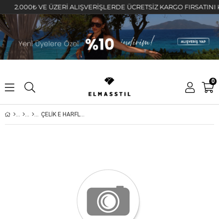
2.000₺ VE ÜZERİ ALIŞVERİŞLERDE ÜCRETSİZ KARGO FIRSATINI KAÇIR
0
ÇELİK E HARFLİ NAZAR BONCUKLU KOLYE