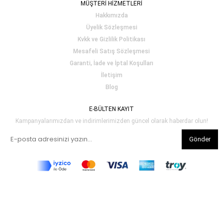
MÜŞTERİ HİZMETLERİ
Hakkımızda
Üyelik Sözleşmesi
Kvkk ve Gizlilik Politikası
Mesafeli Satış Sözleşmesi
Garanti, İade ve İptal Koşulları
İletişim
Blog
E-BÜLTEN KAYIT
Kampanyalarımızdan ve indirimlerimizden güncel olarak haberdar olun!
Gönder