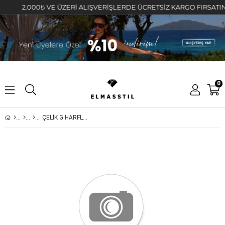
2.000₺ VE ÜZERİ ALIŞVERİŞLERDE ÜCRETSİZ KARGO FIRSATINI KA
0
ÇELİK G HARFLİ TAŞLI KOLYE