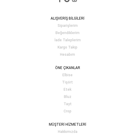
ALIŞVERİŞ BİLGİLERİ
Siparişlerim
Beğendiklerim
İade Taleplerim
Kargo Takip
Hesabım
ÖNE ÇIKANLAR
Elbise
Tişört
Etek
Bluz
Tayt
Crop
MÜŞTERİ HİZMETLERİ
Hakkımızda