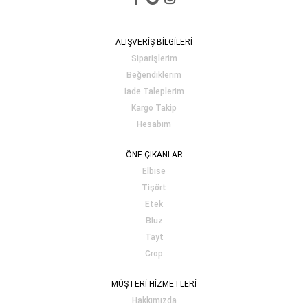
ALIŞVERİŞ BİLGİLERİ
Siparişlerim
Beğendiklerim
İade Taleplerim
Kargo Takip
Hesabım
ÖNE ÇIKANLAR
Elbise
Tişört
Etek
Bluz
Tayt
Crop
MÜŞTERİ HİZMETLERİ
Hakkımızda