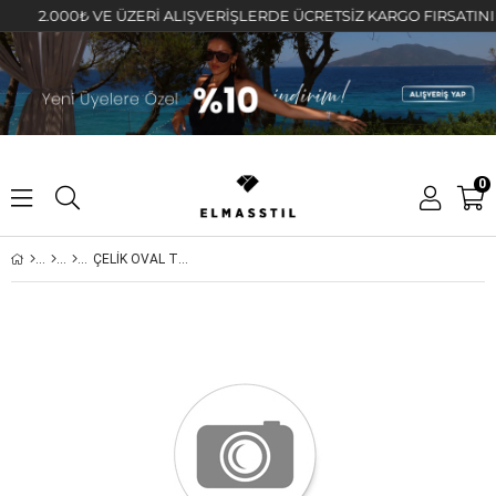
2.000₺ VE ÜZERİ ALIŞVERİŞLERDE ÜCRETSİZ KARGO FIRSATINI KAÇ
0
ÇELİK OVAL TURKUAZ TAŞLI KOLYE