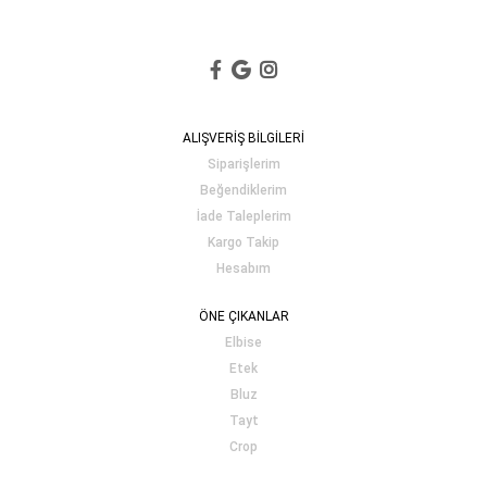
ALIŞVERİŞ BİLGİLERİ
Siparişlerim
Beğendiklerim
İade Taleplerim
Kargo Takip
Hesabım
ÖNE ÇIKANLAR
Elbise
Etek
Bluz
Tayt
Crop