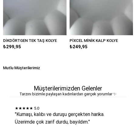
TGEN TEK TAŞ KOLYE
PİXCEL MİNİK KALP KOLYE
MİNİMAL
95
₺249,95
₺349,9
Mutlu Müşterilerimiz
Müşterilerimizden Gelenler
Tarzını bizimle paylaşan kadınlardan gerçek yorumlar ✨
★★★★★
5.0
"Kumaşı, kalıbı ve duruşu gerçekten harika.
Üzerimde çok zarif durdu, bayıldım."