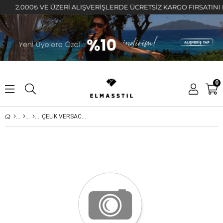
2.000₺ VE ÜZERİ ALIŞVERİŞLERDE ÜCRETSİZ KARGO FIRSATINI KAÇI
0
ÇELİK VERSACE MODEL MADALYON KOLYE 45cm