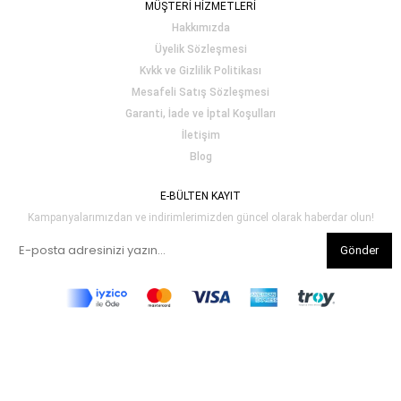
MÜŞTERİ HİZMETLERİ
Hakkımızda
Üyelik Sözleşmesi
Kvkk ve Gizlilik Politikası
Mesafeli Satış Sözleşmesi
Garanti, İade ve İptal Koşulları
İletişim
Blog
E-BÜLTEN KAYIT
Kampanyalarımızdan ve indirimlerimizden güncel olarak haberdar olun!
Gönder