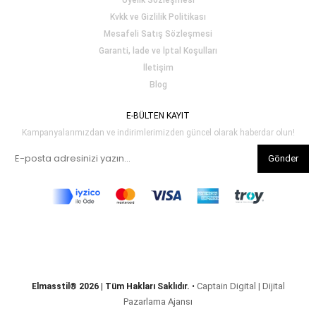
Üyelik Sözleşmesi
Kvkk ve Gizlilik Politikası
Mesafeli Satış Sözleşmesi
Garanti, İade ve İptal Koşulları
İletişim
Blog
E-BÜLTEN KAYIT
Kampanyalarımızdan ve indirimlerimizden güncel olarak haberdar olun!
Gönder
Captain Digital | Dijital
Elmasstil® 2026 | Tüm Hakları Saklıdır.
•
Pazarlama Ajansı