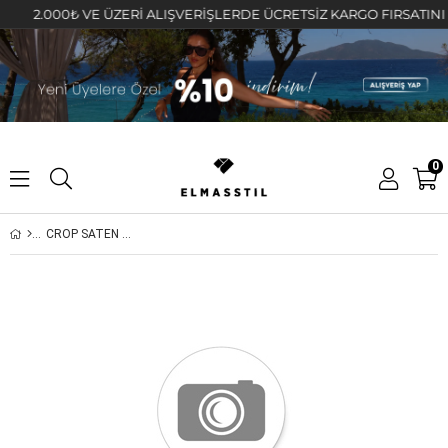
2.000₺ VE ÜZERİ ALIŞVERİŞLERDE ÜCRETSİZ KARGO FIRSATINI KAÇ
0
CROP SATEN GÖMLEK