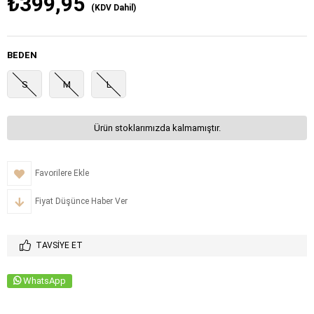
₺399,95
(KDV Dahil)
BEDEN
S
M
L
Ürün stoklarımızda kalmamıştır.
Favorilere Ekle
Fiyat Düşünce Haber Ver
TAVSIYE ET
WhatsApp