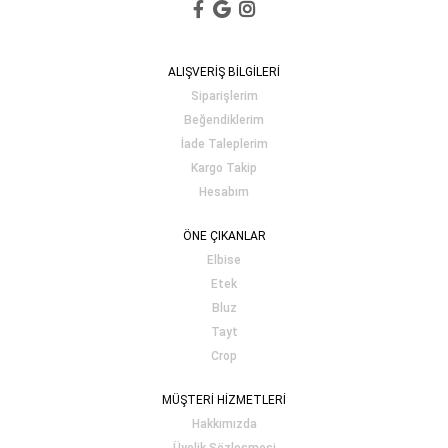
ALIŞVERİŞ BİLGİLERİ
Siparişlerim
Beğendiklerim
İade Taleplerim
Kargo Takip
Hesabım
ÖNE ÇIKANLAR
Elbise
Etek
Bluz
Tayt
Crop
MÜŞTERİ HİZMETLERİ
Hakkımızda