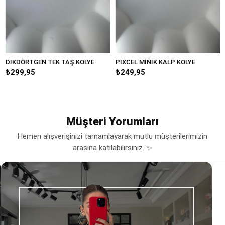
İKDÖRTGEN TEK TAŞ KOLYE
PİXCEL MİNİK KALP KOLYE
Mİ
299,95
₺249,95
₺3
Müşteri Yorumları
Hemen alışverişinizi tamamlayarak mutlu müşterilerimizin
arasına katılabilirsiniz. ✨