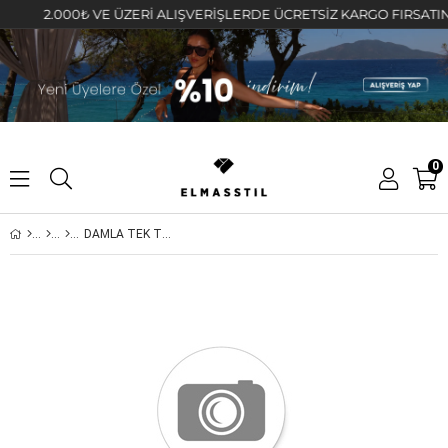
2.000₺ VE ÜZERİ ALIŞVERİŞLERDE ÜCRETSİZ KARGO FIRSATINI KA
0
DAMLA TEK TAŞ KOLYE