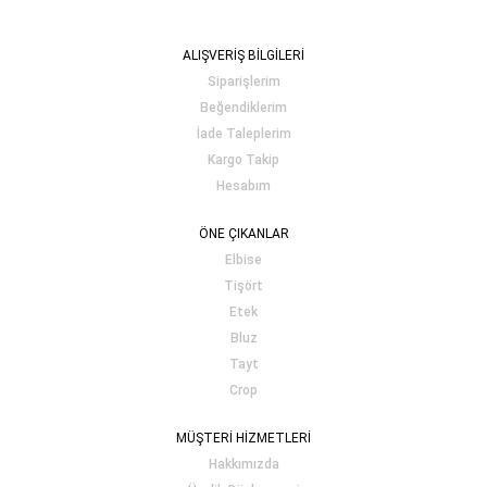
ALIŞVERİŞ BİLGİLERİ
Siparişlerim
Beğendiklerim
İade Taleplerim
Kargo Takip
Hesabım
ÖNE ÇIKANLAR
Elbise
Tişört
Etek
Bluz
Tayt
Crop
MÜŞTERİ HİZMETLERİ
Hakkımızda