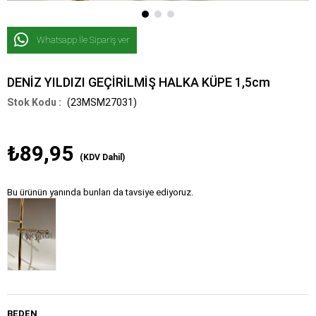
Whatsapp İle Sipariş ver
DENİZ YILDIZI GEÇİRİLMİŞ HALKA KÜPE 1,5cm
(23MSM27031)
₺89,95
(KDV Dahil)
Bu ürünün yanında bunları da tavsiye ediyoruz.
Tükendi
BEDEN