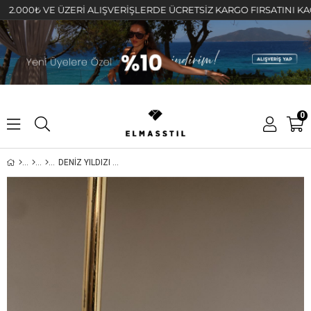
00₺ VE ÜZERİ ALIŞVERİŞLERDE ÜCRETSİZ KARGO FIRSATINI KAÇIRMAY
0
DENİZ YILDIZI GEÇİRİLMİŞ HALKA KÜPE 1,5cm