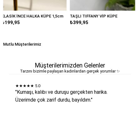
LKA KÜPE 1,5cm
TAŞLI TIFFANY VİP KÜPE
BÜYÜK DAMLA MA
₺399,95
₺249,95
Mutlu Müşterilerimiz
Müşterilerimizden Gelenler
Tarzını bizimle paylaşan kadınlardan gerçek yorumlar ✨
★★★★★
5.0
"Kumaşı, kalıbı ve duruşu gerçekten harika.
Üzerimde çok zarif durdu, bayıldım."