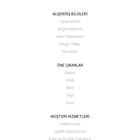
ALIŞVERİŞ BİLGİLERİ
Siparişlerim
Beğendiklerim
İade Taleplerim
Kargo Takip
Hesabım
ÖNE ÇIKANLAR
Elbise
Etek
Bluz
Tayt
Crop
MÜŞTERİ HİZMETLERİ
Hakkımızda
Üyelik Sözleşmesi
Kvkk ve Gizlilik Politikası