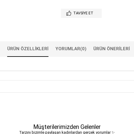
TAVSIYE ET
ÜRÜN ÖZELLIKLERI
YORUMLAR
(0)
ÜRÜN ÖNERILERI
Müşterilerimizden Gelenler
Tarzını bizimle paylaşan kadınlardan gerçek yorumlar ✨