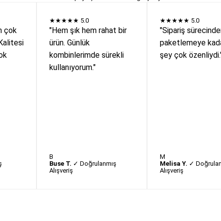
★★★★★
5.0
★★★★★
5.0
n çok
"Hem şık hem rahat bir
"Sipariş sürecind
Kalitesi
ürün. Günlük
paketlemeye kada
ok
kombinlerimde sürekli
şey çok özenliydi.
kullanıyorum."
B
M
ş
Buse T.
✓ Doğrulanmış
Melisa Y.
✓ Doğrula
Alışveriş
Alışveriş