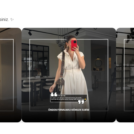
siniz. ✨