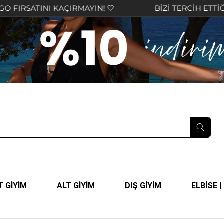
INI KAÇIRMAYIN! 🤍
BİZİ TERCİH ETTİĞİNİZ İÇİ
T GİYİM
ALT GİYİM
DIŞ GİYİM
ELBİSE 