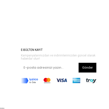
E-BÜLTEN KAYIT
Kampanyalarımızdan ve indirimlerimizden güncel olarak
haberdar olun!
Gönder
ansı