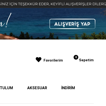
N TEŞEKKÜR EDER, KEYİFLİ ALIŞVERİŞLER DİLERİZ 🤍
0
Sepetim
Favorilerim
| TULUM
AKSESUAR
İNDİRİM