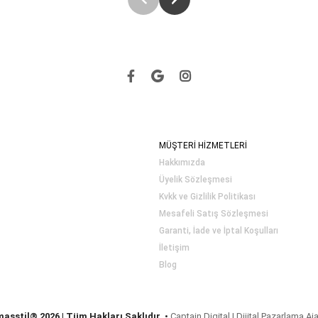
MÜŞTERİ HİZMETLERİ
Hakkımızda
Üyelik Sözleşmesi
Kvkk ve Gizlilik Politikası
Mesafeli Satış Sözleşmesi
Garanti, İade ve İptal Koşulları
İletişim
Blog
masstil® 2026 | Tüm Hakları Saklıdır.
•
Captain Digital | Dijital Pazarlama Aj