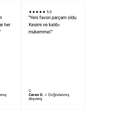
★★★★★
5.0
en
"Yeni favori parçam oldu.
r her
Kesimi ve kalıbı
"
mükemmel."
C
nmış
Ceren D.
✓ Doğrulanmış
Alışveriş