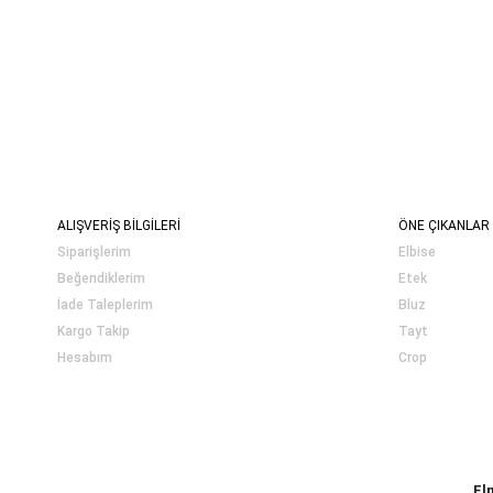
ALIŞVERİŞ BİLGİLERİ
ÖNE ÇIKANLAR
Siparişlerim
Elbise
Beğendiklerim
Etek
İade Taleplerim
Bluz
Kargo Takip
Tayt
Hesabım
Crop
El