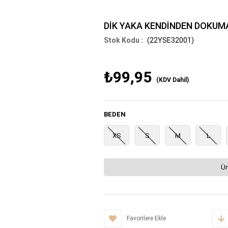
DİK YAKA KENDİNDEN DOKUMA
(22YSE32001)
₺99,95
(KDV Dahil)
BEDEN
XS
S
M
L
Ür
Favorilere Ekle