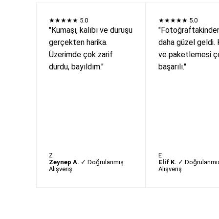
★★★★★
5.0
★★★★★
5.0
"Kumaşı, kalıbı ve duruşu
"Fotoğraftakinde
gerçekten harika.
daha güzel geldi. 
Üzerimde çok zarif
ve paketlemesi ç
durdu, bayıldım."
başarılı."
Z
E
Zeynep A.
✓ Doğrulanmış
Elif K.
✓ Doğrulanmı
Alışveriş
Alışveriş