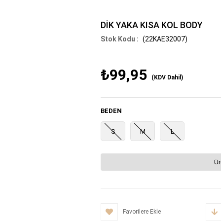
DİK YAKA KISA KOL BODY
(22KAE32007)
₺99,95
(KDV Dahil)
BEDEN
S
M
L
Ür
Favorilere Ekle