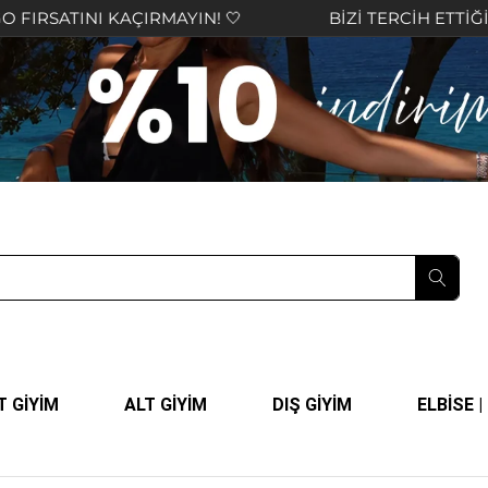
TINI KAÇIRMAYIN! 🤍
BİZİ TERCİH ETTİĞİNİZ İÇİ
T GİYİM
ALT GİYİM
DIŞ GİYİM
ELBİSE 