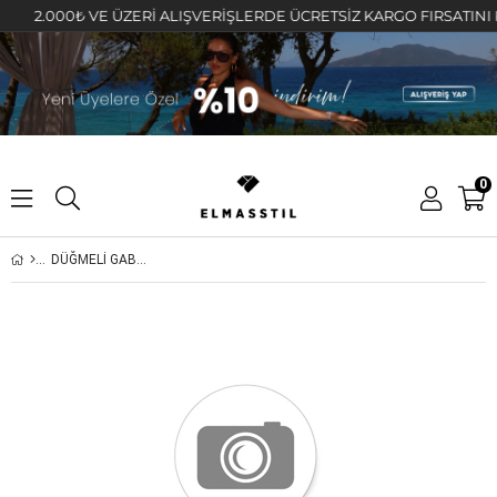
2.000₺ VE ÜZERİ ALIŞVERİŞLERDE ÜCRETSİZ KARGO FIRSATINI KAÇ
0
DÜĞMELİ GABARDİN CEKET