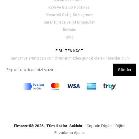
Üyelik Sözleşmesi
Kvkk ve Gizlilik Politikası
Mesafeli Satış Sözleşmesi
Garanti, İade ve İptal Koşulları
İletişim
Blog
E-BÜLTEN KAYIT
Kampanyalarımızdan ve indirimlerimizden güncel olarak haberdar olun!
Gönder
Captain Digital | Dijital
Elmasstil® 2026 | Tüm Hakları Saklıdır.
•
Pazarlama Ajansı