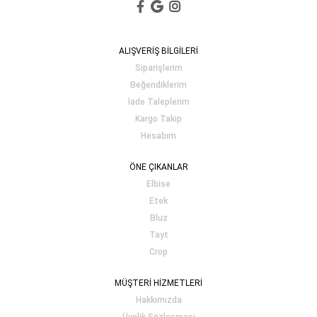
ALIŞVERİŞ BİLGİLERİ
Siparişlerim
Beğendiklerim
İade Taleplerim
Kargo Takip
Hesabım
ÖNE ÇIKANLAR
Elbise
Etek
Bluz
Tayt
Crop
MÜŞTERİ HİZMETLERİ
Hakkımızda