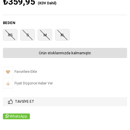
₺359,95
(KDV Dahil)
BEDEN
XS
S
M
XL
Ürün stoklarımızda kalmamıştır.
Favorilere Ekle
Fiyat Düşünce Haber Ver
TAVSIYE ET
WhatsApp