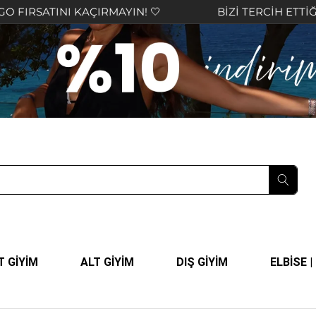
INI KAÇIRMAYIN! 🤍
BİZİ TERCİH ETTİĞİNİZ İÇİN
T GİYİM
ALT GİYİM
DIŞ GİYİM
ELBİSE 