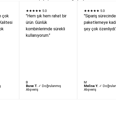
★★★★★
5.0
★★★★★
5.0
n çok
"Hem şık hem rahat bir
"Sipariş sürecind
Kalitesi
ürün. Günlük
paketlemeye kada
ok
kombinlerimde sürekli
şey çok özenliydi.
kullanıyorum."
B
M
ş
Buse T.
✓ Doğrulanmış
Melisa Y.
✓ Doğrula
Alışveriş
Alışveriş