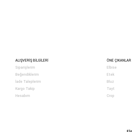
ALIŞVERİŞ BİLGİLERİ
ÖNE ÇIKANLAR
Siparişlerim
Elbise
Beğendiklerim
Etek
İade Taleplerim
Bluz
Kargo Takip
Tayt
Hesabım
Crop
El