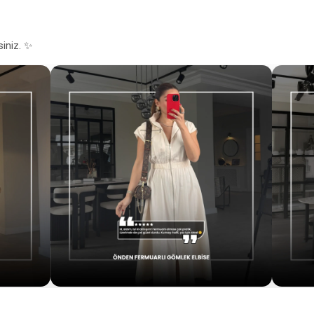
siniz. ✨