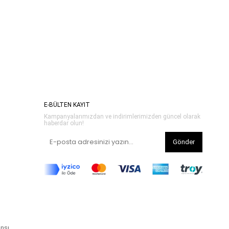
E-BÜLTEN KAYIT
Kampanyalarımızdan ve indirimlerimizden güncel olarak
haberdar olun!
Gönder
ansı