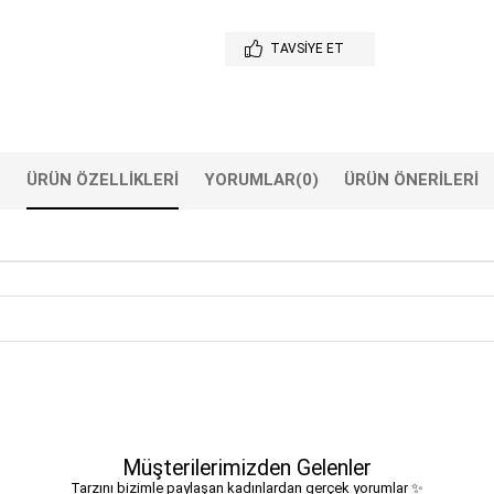
TAVSIYE ET
ÜRÜN ÖZELLIKLERI
YORUMLAR
(0)
ÜRÜN ÖNERILERI
Müşterilerimizden Gelenler
Tarzını bizimle paylaşan kadınlardan gerçek yorumlar ✨