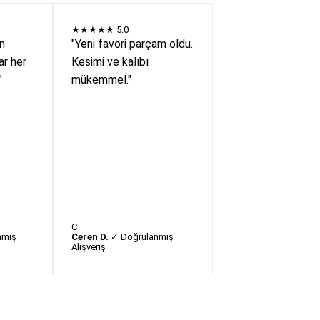
★★★★★
5.0
en
"Yeni favori parçam oldu.
r her
Kesimi ve kalıbı
"
mükemmel."
C
nmış
Ceren D.
✓ Doğrulanmış
Alışveriş