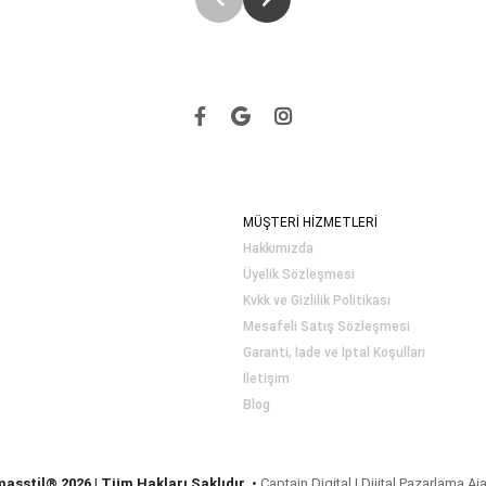
MÜŞTERİ HİZMETLERİ
Hakkımızda
Üyelik Sözleşmesi
Kvkk ve Gizlilik Politikası
Mesafeli Satış Sözleşmesi
Garanti, İade ve İptal Koşulları
İletişim
Blog
masstil® 2026 | Tüm Hakları Saklıdır.
•
Captain Digital | Dijital Pazarlama Aj