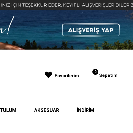
 TEŞEKKÜR EDER, KEYİFLİ ALIŞVERİŞLER DİLERİZ 🤍
0
Sepetim
Favorilerim
| TULUM
AKSESUAR
İNDİRİM