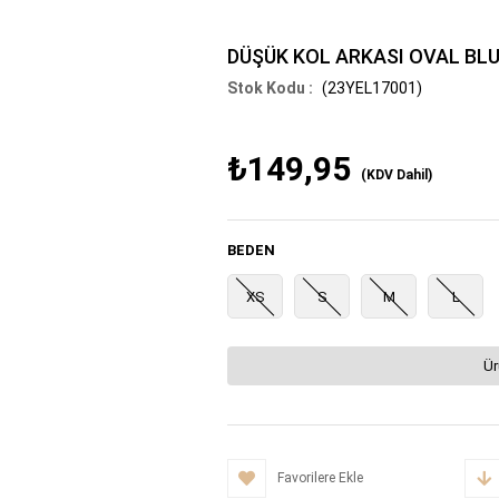
DÜŞÜK KOL ARKASI OVAL BL
(23YEL17001)
₺149,95
(KDV Dahil)
BEDEN
XS
S
M
L
Ür
Favorilere Ekle