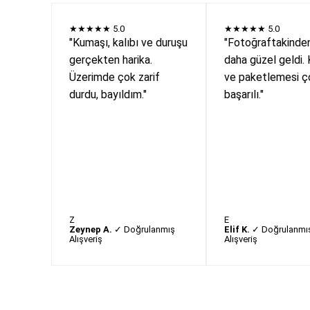
★★★★★
5.0
★★★★★
5.0
"Kumaşı, kalıbı ve duruşu
"Fotoğraftakinde
gerçekten harika.
daha güzel geldi. 
Üzerimde çok zarif
ve paketlemesi ç
durdu, bayıldım."
başarılı."
Z
E
Zeynep A.
✓ Doğrulanmış
Elif K.
✓ Doğrulanmı
Alışveriş
Alışveriş