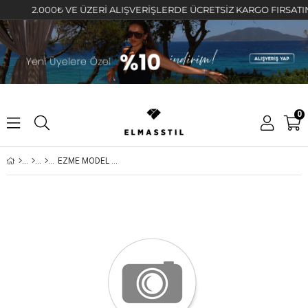
2.000₺ VE ÜZERİ ALIŞVERİŞLERDE ÜCRETSİZ KARGO FIRSATINI KA
0
EZME MODEL DIŞI TAŞLI HALKA KÜPE 1,5cm