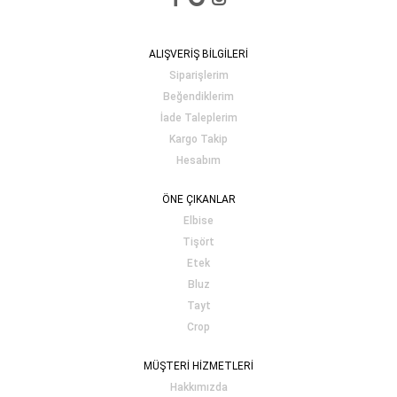
ALIŞVERİŞ BİLGİLERİ
Siparişlerim
Beğendiklerim
İade Taleplerim
Kargo Takip
Hesabım
ÖNE ÇIKANLAR
Elbise
Tişört
Etek
Bluz
Tayt
Crop
MÜŞTERİ HİZMETLERİ
Hakkımızda