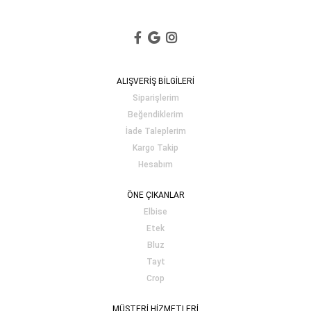
ALIŞVERİŞ BİLGİLERİ
Siparişlerim
Beğendiklerim
İade Taleplerim
Kargo Takip
Hesabım
ÖNE ÇIKANLAR
Elbise
Etek
Bluz
Tayt
Crop
MÜŞTERİ HİZMETLERİ