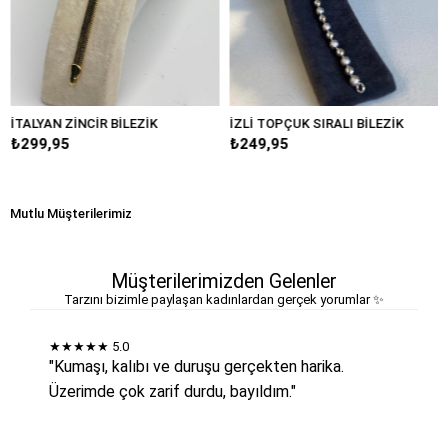
YAN ZİNCİR BİLEZİK
İZLİ TOPÇUK SIRALI BİLEZİK
DENİZ
9,95
₺249,95
₺249
Mutlu Müşterilerimiz
Müşterilerimizden Gelenler
Tarzını bizimle paylaşan kadınlardan gerçek yorumlar ✨
★★★★★
5.0
"Kumaşı, kalıbı ve duruşu gerçekten harika.
Üzerimde çok zarif durdu, bayıldım."