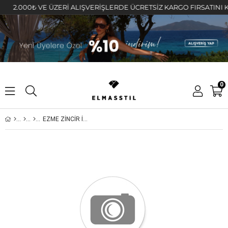
.000₺ VE ÜZERİ ALIŞVERİŞLERDE ÜCRETSİZ KARGO FIRSATINI KAÇIR
0
EZME ZİNCİR İKİLİ BİLEZİK