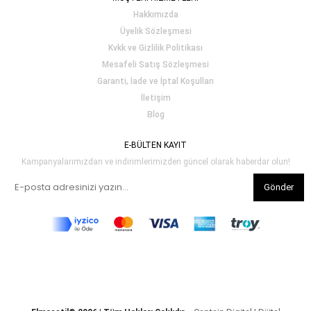
Hakkımızda
Üyelik Sözleşmesi
Kvkk ve Gizlilik Politikası
Mesafeli Satış Sözleşmesi
Garanti, İade ve İptal Koşulları
İletişim
Blog
E-BÜLTEN KAYIT
Kampanyalarımızdan ve indirimlerimizden güncel olarak haberdar olun!
Gönder