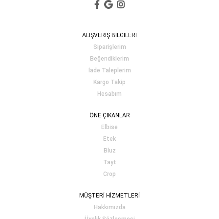
ALIŞVERİŞ BİLGİLERİ
Siparişlerim
Beğendiklerim
İade Taleplerim
Kargo Takip
Hesabım
ÖNE ÇIKANLAR
Elbise
Etek
Bluz
Tayt
Crop
MÜŞTERİ HİZMETLERİ
Hakkımızda