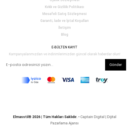
Üyelik Sözleşmesi
Kvkk ve Gizlilik Politikası
Mesafeli Satış Sözleşmesi
Garanti, İade ve İptal Koşulları
İletişim
Blog
E-BÜLTEN KAYIT
Kampanyalarımızdan ve indirimlerimizden güncel olarak haberdar olun!
Gönder
Captain Digital | Dijital
Elmasstil® 2026 | Tüm Hakları Saklıdır.
•
Pazarlama Ajansı