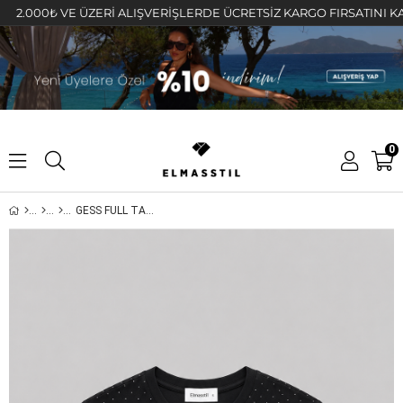
0₺ VE ÜZERİ ALIŞVERİŞLERDE ÜCRETSİZ KARGO FIRSATINI KAÇIRMAY
0
GESS FULL TAŞLI CROP T-SHIRT