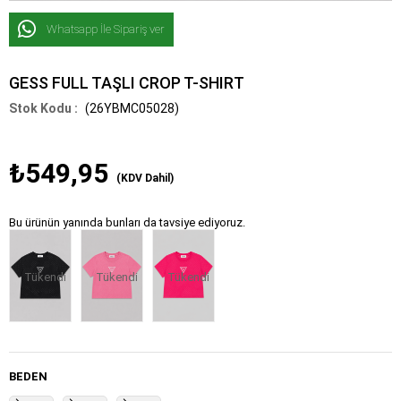
Whatsapp İle Sipariş ver
GESS FULL TAŞLI CROP T-SHIRT
(26YBMC05028)
₺549,95
(KDV Dahil)
Bu ürünün yanında bunları da tavsiye ediyoruz.
Tükendi
Tükendi
Tükendi
BEDEN