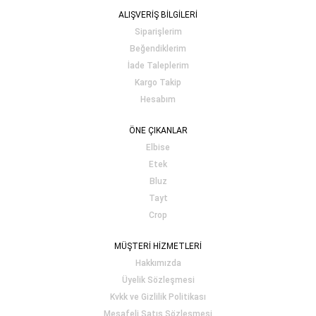
ALIŞVERİŞ BİLGİLERİ
Siparişlerim
Beğendiklerim
İade Taleplerim
Kargo Takip
Hesabım
ÖNE ÇIKANLAR
Elbise
Etek
Bluz
Tayt
Crop
MÜŞTERİ HİZMETLERİ
Hakkımızda
Üyelik Sözleşmesi
Kvkk ve Gizlilik Politikası
Mesafeli Satış Sözleşmesi