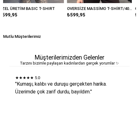
-SHIRT
OVERSİZE MASSİMO T-SHİRT/4031
₺599,95
₺599,95
Mutlu Müşterilerimiz
Müşterilerimizden Gelenler
Tarzını bizimle paylaşan kadınlardan gerçek yorumlar ✨
★★★★★
5.0
"Kumaşı, kalıbı ve duruşu gerçekten harika.
Üzerimde çok zarif durdu, bayıldım."