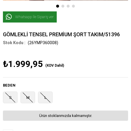
Whatsapp İle Sipariş ver
GÖMLEKLİ TENSEL PREMİUM ŞORT TAKIM/51396
(26YMP360008)
₺1.999,95
(KDV Dahil)
BEDEN
S
M
L
Ürün stoklarımızda kalmamıştır.