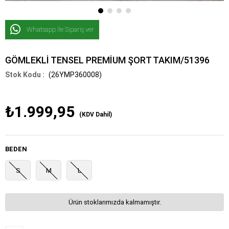
Whatsapp İle Sipariş ver
GÖMLEKLİ TENSEL PREMİUM ŞORT TAKIM/51396
(26YMP360008)
₺1.999,95
(KDV Dahil)
BEDEN
S
M
L
Ürün stoklarımızda kalmamıştır.