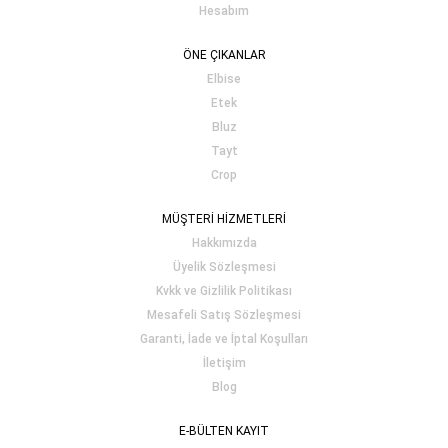
Hesabım
ÖNE ÇIKANLAR
Elbise
Etek
Bluz
Tayt
Crop
MÜŞTERİ HİZMETLERİ
Hakkımızda
Üyelik Sözleşmesi
Kvkk ve Gizlilik Politikası
Mesafeli Satış Sözleşmesi
Garanti, İade ve İptal Koşulları
İletişim
Blog
E-BÜLTEN KAYIT