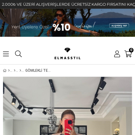
₺ VE ÜZERİ ALIŞVERİŞLERDE ÜCRETSİZ KARGO FIRSATINI KAÇIRMAYI
0
GÖMLEKLİ TENSEL PREMİUM ŞORT TAKIM/51396