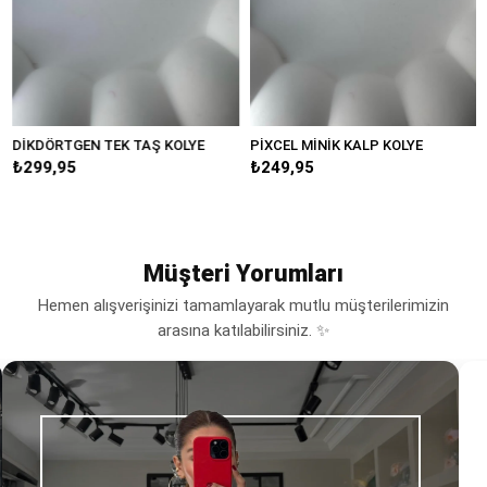
DİKDÖRTGEN TEK TAŞ KOLYE
PİXCEL MİNİK KALP KOLYE
Mİ
₺299,95
₺249,95
₺
Müşteri Yorumları
Hemen alışverişinizi tamamlayarak mutlu müşterilerimizin
arasına katılabilirsiniz. ✨