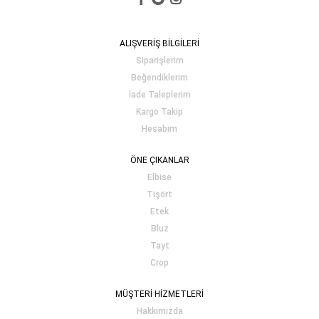
ALIŞVERİŞ BİLGİLERİ
Siparişlerim
Beğendiklerim
İade Taleplerim
Kargo Takip
Hesabım
ÖNE ÇIKANLAR
Elbise
Tişört
Etek
Bluz
Tayt
Crop
MÜŞTERİ HİZMETLERİ
Hakkımızda