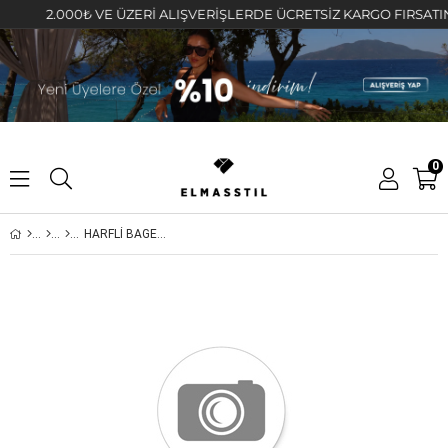
2.000₺ VE ÜZERİ ALIŞVERİŞLERDE ÜCRETSİZ KARGO FIRSATINI KA
0
HARFLİ BAGET KOLYE