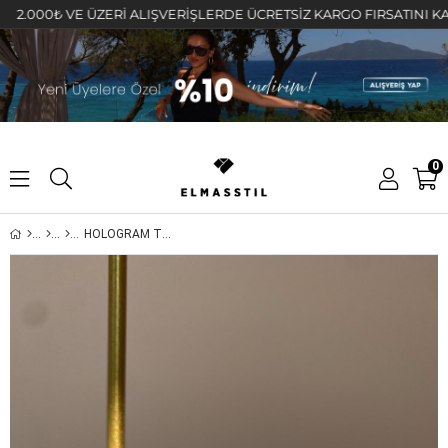
000₺ VE ÜZERİ ALIŞVERİŞLERDE ÜCRETSİZ KARGO FIRSATINI KAÇIRMA
0
HOLOGRAM TAŞLI HALKA KÜPE 1,5cm