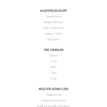
ALIŞVERİŞ BİLGİLERİ
Siparişlerim
Beğendiklerim
İade Taleplerim
Kargo Takip
Hesabım
ÖNE ÇIKANLAR
Elbise
Etek
Bluz
Tayt
Crop
MÜŞTERİ HİZMETLERİ
Hakkımızda
Üyelik Sözleşmesi
Kvkk ve Gizlilik Politikası