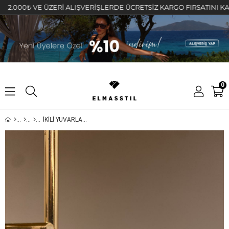
00₺ VE ÜZERİ ALIŞVERİŞLERDE ÜCRETSİZ KARGO FIRSATINI KAÇIRMA
0
İKİLİ YUVARLAK TAŞLI SHAKIRA KÜPE