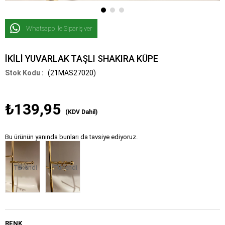
Whatsapp İle Sipariş ver
İKİLİ YUVARLAK TAŞLI SHAKIRA KÜPE
(21MAS27020)
₺139,95
(KDV Dahil)
Bu ürünün yanında bunları da tavsiye ediyoruz.
Tükendi
Tükendi
RENK