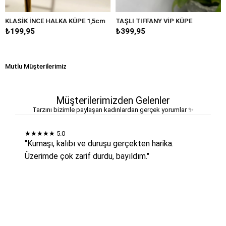
NCE HALKA KÜPE 1,5cm
TAŞLI TIFFANY VİP KÜPE
BÜYÜK DAM
₺399,95
₺249,95
Mutlu Müşterilerimiz
Müşterilerimizden Gelenler
Tarzını bizimle paylaşan kadınlardan gerçek yorumlar ✨
★★★★★
5.0
"Kumaşı, kalıbı ve duruşu gerçekten harika.
Üzerimde çok zarif durdu, bayıldım."