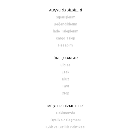
ALIŞVERİŞ BİLGİLERİ
Siparişlerim
Beğendiklerim
İade Taleplerim
Kargo Takip
Hesabım
ÖNE ÇIKANLAR
Elbise
Etek
Bluz
Tayt
Crop
MÜŞTERİ HİZMETLERİ
Hakkımızda
Üyelik Sözleşmesi
Kvkk ve Gizlilik Politikası