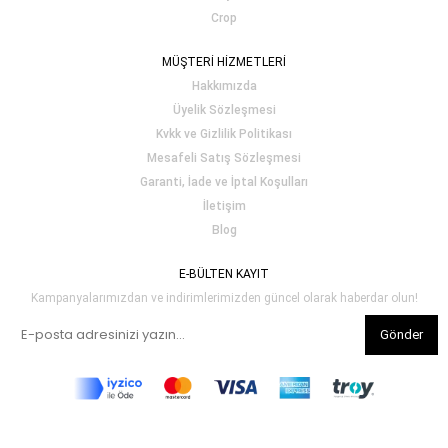
Crop
MÜŞTERİ HİZMETLERİ
Hakkımızda
Üyelik Sözleşmesi
Kvkk ve Gizlilik Politikası
Mesafeli Satış Sözleşmesi
Garanti, İade ve İptal Koşulları
İletişim
Blog
E-BÜLTEN KAYIT
Kampanyalarımızdan ve indirimlerimizden güncel olarak haberdar olun!
Gönder