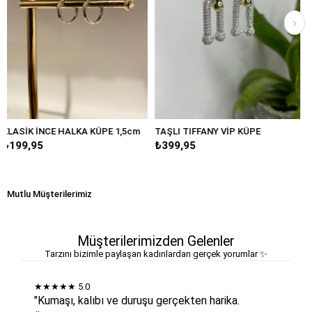
KA KÜPE 1,5cm
TAŞLI TIFFANY VİP KÜPE
BÜYÜK DAMLA MAR
₺399,95
₺249,95
Mutlu Müşterilerimiz
Müşterilerimizden Gelenler
Tarzını bizimle paylaşan kadınlardan gerçek yorumlar ✨
★★★★★
5.0
"Kumaşı, kalıbı ve duruşu gerçekten harika.