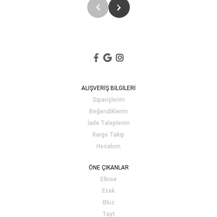
ALIŞVERİŞ BİLGİLERİ
Siparişlerim
Beğendiklerim
İade Taleplerim
Kargo Takip
Hesabım
ÖNE ÇIKANLAR
Elbise
Etek
Bluz
Tayt