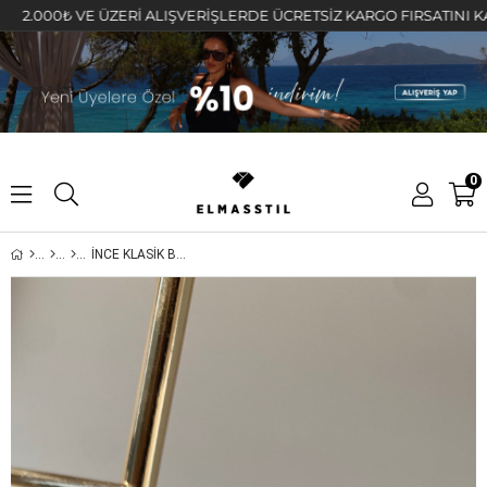
000₺ VE ÜZERİ ALIŞVERİŞLERDE ÜCRETSİZ KARGO FIRSATINI KAÇIRMA
0
İNCE KLASİK BORU HALKA KÜPE 3,5cm