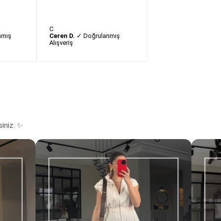
C
nmış
Ceren D.
✓ Doğrulanmış
Alışveriş
siniz. ✨