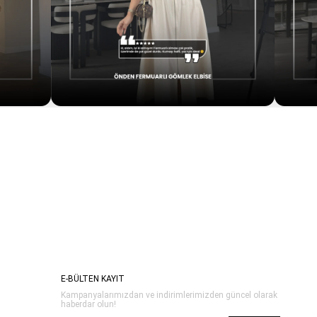
E-BÜLTEN KAYIT
Kampanyalarımızdan ve indirimlerimizden güncel olarak
haberdar olun!