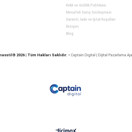
Kvkk ve Gizlilik Politikası
Mesafeli Satış Sözleşmesi
Garanti, İade ve İptal Koşulları
İletişim
Blog
masstil® 2026 | Tüm Hakları Saklıdır.
•
Captain Digital | Dijital Pazarlama Aj