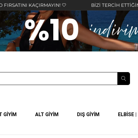
KAÇIRMAYIN! 🤍
BİZİ TERCİH ETTİĞİNİZ İÇİN TEŞ
T GİYİM
ALT GİYİM
DIŞ GİYİM
ELBİSE 