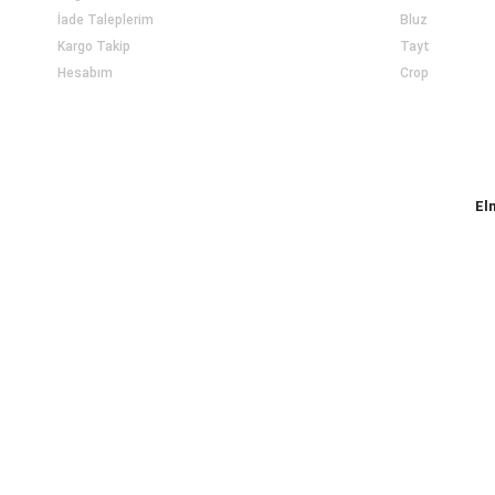
İade Taleplerim
Bluz
Kargo Takip
Tayt
Hesabım
Crop
El