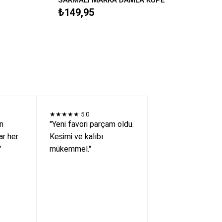
₺149,95
★★★★★
5.0
en
"Yeni favori parçam oldu.
r her
Kesimi ve kalıbı
"
mükemmel."