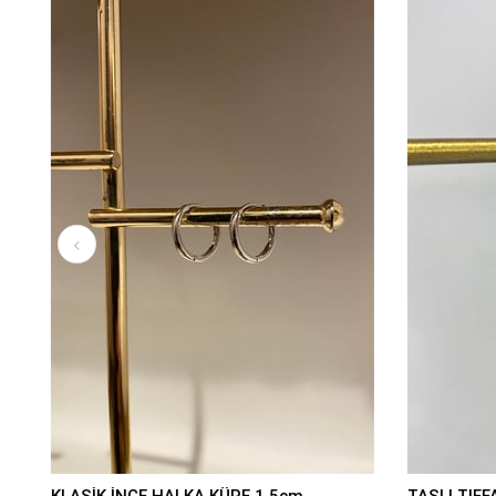
KLASİK İNCE HALKA KÜPE 1,5cm
TAŞLI TIFF