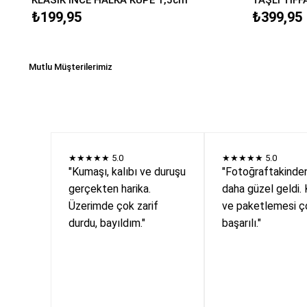
₺199,95
₺399,95
Mutlu Müşterilerimiz
★★★★★
5.0
★★★★★
5.0
"Kumaşı, kalıbı ve duruşu
"Fotoğraftakinde
gerçekten harika.
daha güzel geldi. 
Üzerimde çok zarif
ve paketlemesi ç
durdu, bayıldım."
başarılı."