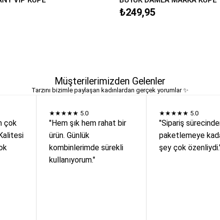
₺249,95
Müşterilerimizden Gelenler
Tarzını bizimle paylaşan kadınlardan gerçek yorumlar ✨
★★★★★
5.0
★★★★★
5.0
n çok
"Hem şık hem rahat bir
"Sipariş sürecind
Kalitesi
ürün. Günlük
paketlemeye kada
ok
kombinlerimde sürekli
şey çok özenliydi.
kullanıyorum."