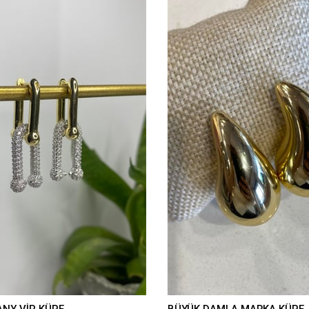
ANY VİP KÜPE
BÜYÜK DAMLA MARKA KÜPE