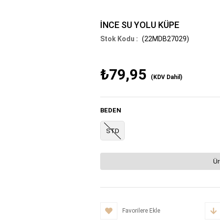
İNCE SU YOLU KÜPE
(22MDB27029)
₺79,95
(KDV Dahil)
BEDEN
STD
Ür
Favorilere Ekle