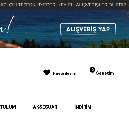
EKKÜR EDER, KEYİFLİ ALIŞVERİŞLER DİLERİZ 🤍
2
0
Sepetim
Favorilerim
| TULUM
AKSESUAR
İNDİRİM