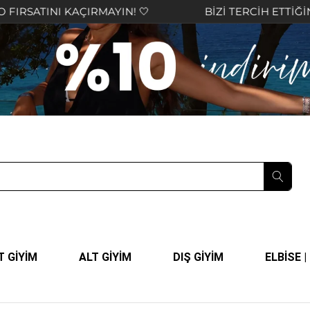
AÇIRMAYIN! 🤍
BİZİ TERCİH ETTİĞİNİZ İÇİN TEŞ
T GİYİM
ALT GİYİM
DIŞ GİYİM
ELBİSE 