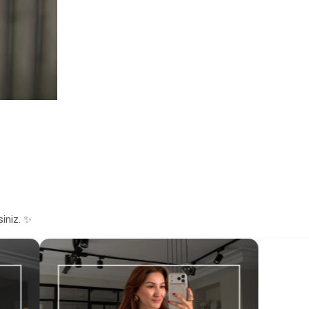
siniz. ✨