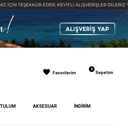
EKKÜR EDER, KEYİFLİ ALIŞVERİŞLER DİLERİZ 🤍
2
0
Sepetim
Favorilerim
| TULUM
AKSESUAR
İNDİRİM