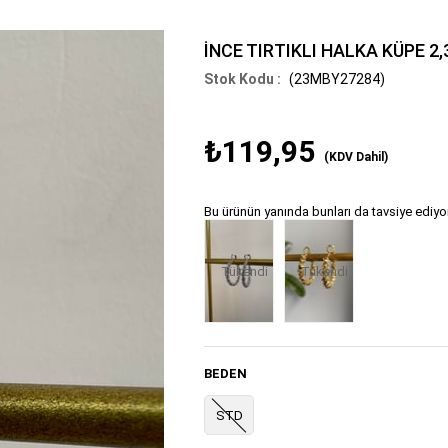
İNCE TIRTIKLI HALKA KÜPE 2
(23MBY27284)
₺119,95
(KDV Dahil)
Bu ürünün yanında bunları da tavsiye ediyo
Tükendi
Tükendi
BEDEN
STD