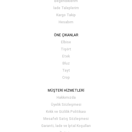
Beğendiklerim
İade Taleplerim
Kargo Takip
Hesabım
ÖNE ÇIKANLAR
Elbise
Tişört
Etek
Bluz
Tayt
Crop
MÜŞTERİ HİZMETLERİ
Hakkımızda
Üyelik Sözleşmesi
Kvkk ve Gizlilik Politikası
Mesafeli Satış Sözleşmesi
Garanti, İade ve İptal Koşulları