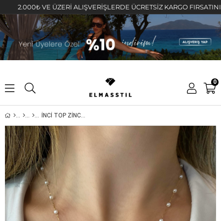
2.000₺ VE ÜZERİ ALIŞVERİŞLERDE ÜCRETSİZ KARGO FIRSATINI KAÇIR
0
İNCİ TOP ZİNCİRLİ TAŞLI AYICIK KOLYE