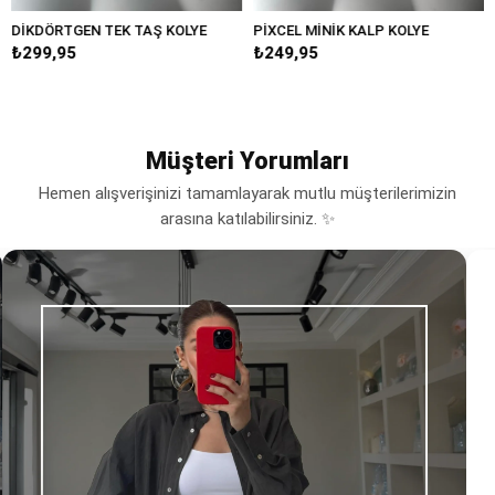
 TEK TAŞ KOLYE
PİXCEL MİNİK KALP KOLYE
MİNİMAL MOTİ
₺249,95
₺349,95
Müşteri Yorumları
Hemen alışverişinizi tamamlayarak mutlu müşterilerimizin
arasına katılabilirsiniz. ✨