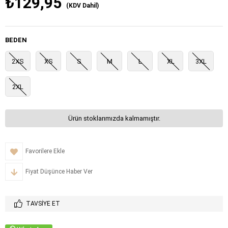
₺129,95
(KDV Dahil)
BEDEN
2XS
XS
S
M
L
XL
3XL
2XL
Ürün stoklarımızda kalmamıştır.
Favorilere Ekle
Fiyat Düşünce Haber Ver
TAVSIYE ET