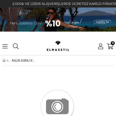
2.000₺ VE ÜZERİ ALIŞVERİŞLERDE ÜCRETSİZ KARGO FIRSATINI K
0
KALIN ASKILI KARE YAKA ATLET