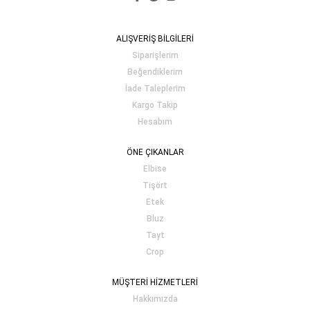
ALIŞVERİŞ BİLGİLERİ
Siparişlerim
Beğendiklerim
İade Taleplerim
Kargo Takip
Hesabım
ÖNE ÇIKANLAR
Elbise
Tişört
Etek
Bluz
Tayt
Crop
MÜŞTERİ HİZMETLERİ
Hakkımızda