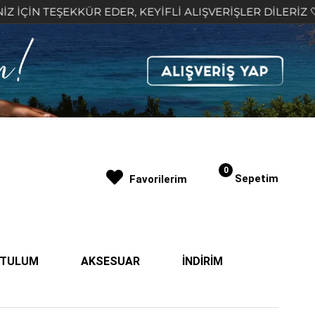
KKÜR EDER, KEYİFLİ ALIŞVERİŞLER DİLERİZ 🤍
2.
0
Sepetim
Favorilerim
| TULUM
AKSESUAR
İNDİRİM