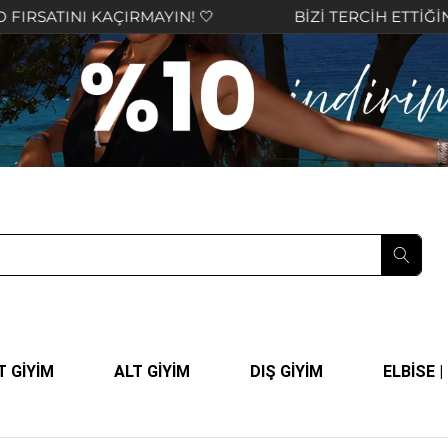
AÇIRMAYIN! 🤍
BİZİ TERCİH ETTİĞİNİZ İÇİN TEŞE
T GİYİM
ALT GİYİM
DIŞ GİYİM
ELBİSE 