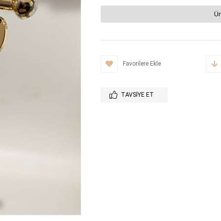
Ür
Favorilere Ekle
TAVSIYE ET