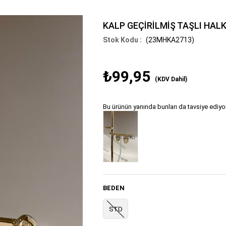
KALP GEÇİRİLMİŞ TAŞLI HAL
(23MHKA2713)
₺99,95
(KDV Dahil)
Bu ürünün yanında bunları da tavsiye ediyo
Tükendi
BEDEN
STD