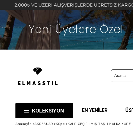
 VE ÜZERİ ALIŞVERİŞLERDE ÜCRETSİZ KARGO FIRSATINI K
KOLEKSİYON
EN YENİLER
ÜS
Anasayfa
>
AKSESUAR
>
Küpe
>
KALP GEÇİRİLMİŞ TAŞLI HALKA KÜPE