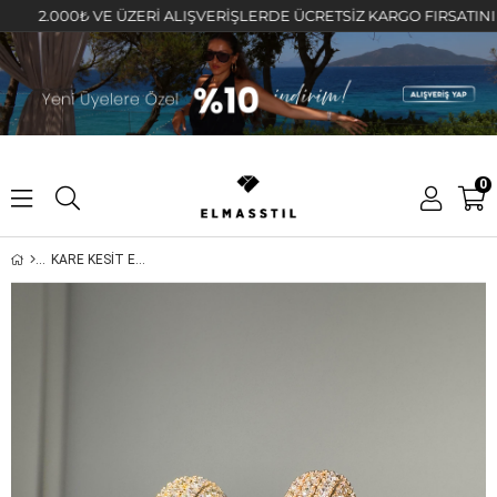
2.000₺ VE ÜZERİ ALIŞVERİŞLERDE ÜCRETSİZ KARGO FIRSATINI KAÇIR
0
KARE KESİT EZME TAŞLI KÜPE 2,5cm