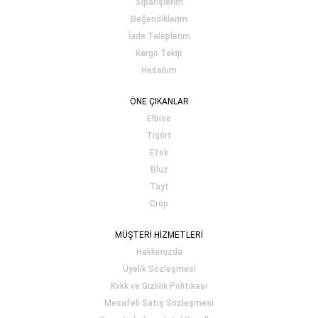
Siparişlerim
Beğendiklerim
İade Taleplerim
Kargo Takip
Hesabım
ÖNE ÇIKANLAR
Elbise
Tişört
Etek
Bluz
Tayt
Crop
MÜŞTERİ HİZMETLERİ
Hakkımızda
Üyelik Sözleşmesi
Kvkk ve Gizlilik Politikası
Mesafeli Satış Sözleşmesi