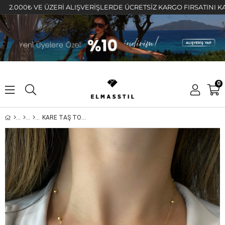
00₺ VE ÜZERİ ALIŞVERİŞLERDE ÜCRETSİZ KARGO FIRSATINI KAÇIRMAY
0
KARE TAŞ TOPÇUK ZİNCİRLİ DAMLA TAŞ SARKINTILI KOLYE