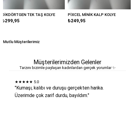
TAŞ KOLYE
PİXCEL MİNİK KALP KOLYE
MİNİMAL MOTİFLİ K
₺249,95
₺349,95
Mutlu Müşterilerimiz
Müşterilerimizden Gelenler
Tarzını bizimle paylaşan kadınlardan gerçek yorumlar ✨
★★★★★
5.0
"Kumaşı, kalıbı ve duruşu gerçekten harika.
Üzerimde çok zarif durdu, bayıldım."