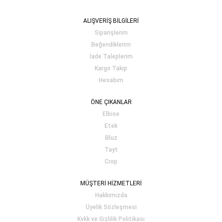
ALIŞVERİŞ BİLGİLERİ
Siparişlerim
Beğendiklerim
İade Taleplerim
Kargo Takip
Hesabım
ÖNE ÇIKANLAR
Elbise
Etek
Bluz
Tayt
Crop
MÜŞTERİ HİZMETLERİ
Hakkımızda
Üyelik Sözleşmesi
Kvkk ve Gizlilik Politikası