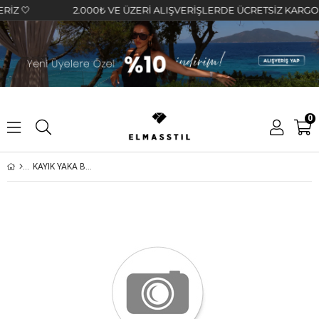
🤍
2.000₺ VE ÜZERİ ALIŞVERİŞLERDE ÜCRETSİZ KARGO FIRS
0
KAYIK YAKA BALON KOL RAŞEL BLUZ