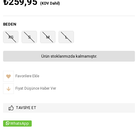
₺259,95
(KDV Dahil)
BEDEN
XS
S
M
L
Ürün stoklarımızda kalmamıştır.
Favorilere Ekle
Fiyat Düşünce Haber Ver
TAVSIYE ET
WhatsApp