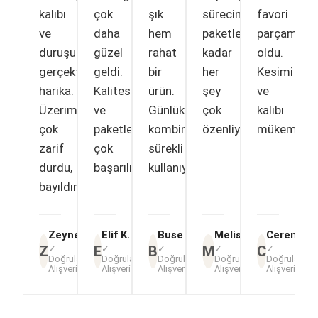
kalıbı
çok
şık
sürecinden
favori
ve
daha
hem
paketlemeye
parçam
duruşu
güzel
rahat
kadar
oldu.
gerçekten
geldi.
bir
her
Kesimi
harika.
Kalitesi
ürün.
şey
ve
Üzerimde
ve
Günlük
çok
kalıbı
çok
paketlemesi
kombinlerimde
özenliydi."
mükemmel.
zarif
çok
sürekli
durdu,
başarılı."
kullanıyorum."
bayıldım."
Zeynep A.
Elif K.
Buse T.
Melisa Y.
Ceren D.
Z
E
B
M
C
✓
✓
✓
✓
✓
Doğrulanmış
Doğrulanmış
Doğrulanmış
Doğrulanmış
Doğrulanmı
Alışveriş
Alışveriş
Alışveriş
Alışveriş
Alışveriş