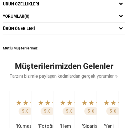
ÜRÜN ÖZELLIKLERI
YORUMLAR
(0)
ÜRÜN ÖNERILERI
Mutlu Müşterilerimiz
Müşterilerimizden Gelenler
Tarzını bizimle paylaşan kadınlardan gerçek yorumlar ✨
★★★★★
★★★★★
★★★★★
★★★★★
★★★
5.0
5.0
5.0
5.0
5.0
"Kumaşı,
"Fotoğraftakinden
"Hem
"Sipariş
"Yeni