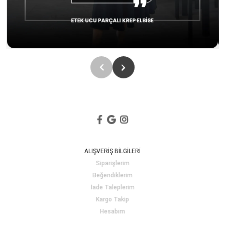
ALIŞVERİŞ BİLGİLERİ
Siparişlerim
Beğendiklerim
İade Taleplerim
Kargo Takip
Hesabım