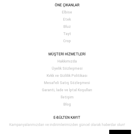
ÖNE ÇIKANLAR
Elbise
Etek
Bluz
Tayt
Crop
MÜŞTERİ HİZMETLERİ
Hakkımızda
Üyelik Sözleşmesi
Kvkk ve Gizlilik Politikası
Mesafeli Satış Sözleşmesi
Garanti, İade ve İptal Koşulları
İletişim
Blog
E-BÜLTEN KAYIT
Kampanyalarımızdan ve indirimlerimizden güncel olarak haberdar olun!