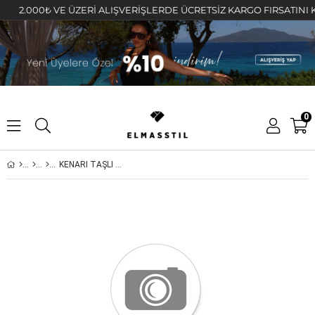
2.000₺ VE ÜZERİ ALIŞVERİŞLERDE ÜCRETSİZ KARGO FIRSATINI KAÇ
0
KENARI TAŞLI TEK TAŞ YÜZÜK