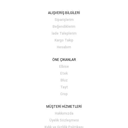
ALIŞVERİŞ BİLGİLERİ
Siparişlerim
Beğendiklerim
İade Taleplerim
Kargo Takip
Hesabım
ÖNE ÇIKANLAR
Elbise
Etek
Bluz
Tayt
Crop
MÜŞTERİ HİZMETLERİ
Hakkımızda
Üyelik Sözleşmesi
Kvkk ve Gizlilik Politikası