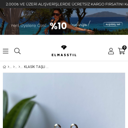
000₺ VE ÜZERİ ALIŞVERİŞLERDE ÜCRETSİZ KARGO FIRSATINI KAÇIRMA
0
KLASİK TAŞLI HALKA KÜPE 3CM