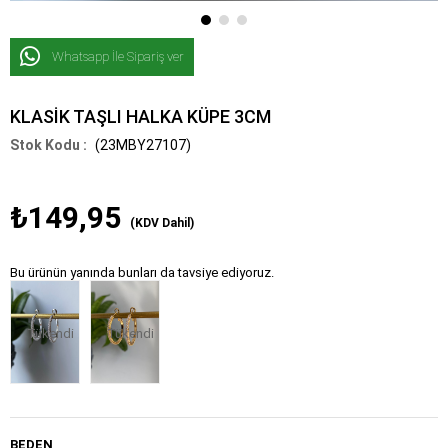
Whatsapp İle Sipariş ver
KLASİK TAŞLI HALKA KÜPE 3CM
(23MBY27107)
₺149,95
(KDV Dahil)
Bu ürünün yanında bunları da tavsiye ediyoruz.
Tükendi
Tükendi
BEDEN