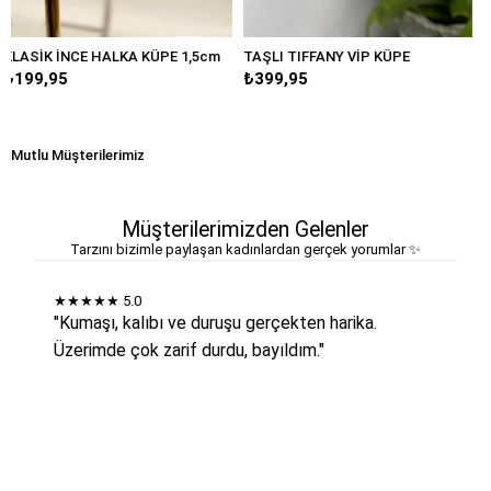
KA KÜPE 1,5cm
TAŞLI TIFFANY VİP KÜPE
BÜYÜK DAMLA MAR
₺399,95
₺249,95
Mutlu Müşterilerimiz
Müşterilerimizden Gelenler
Tarzını bizimle paylaşan kadınlardan gerçek yorumlar ✨
★★★★★
5.0
"Kumaşı, kalıbı ve duruşu gerçekten harika.
Üzerimde çok zarif durdu, bayıldım."