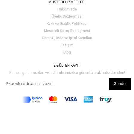
MÜŞTERİ HİZMETLERİ
Hakkımızda
Üyelik Sözleşmesi
Kvkk ve Gizlilik Politikası
Mesafeli Satış Sözleşmesi
Garanti, İade ve İptal Koşulları
İletişim
Blog
E-BÜLTEN KAYIT
Kampanyalarımızdan ve indirimlerimizden güncel olarak haberdar olun!
Gönder