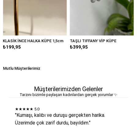
CE HALKA KÜPE 1,5cm
TAŞLI TIFFANY VİP KÜPE
BÜYÜK DAM
₺399,95
₺249,95
Mutlu Müşterilerimiz
Müşterilerimizden Gelenler
Tarzını bizimle paylaşan kadınlardan gerçek yorumlar ✨
★★★★★
5.0
"Kumaşı, kalıbı ve duruşu gerçekten harika.
Üzerimde çok zarif durdu, bayıldım."