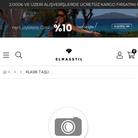
2.000₺ VE ÜZERİ ALIŞVERİŞLERDE ÜCRETSİZ KARGO FIRSATINI KAÇIR
0
KLASİK TAŞLI HALKA ÜÇLÜ KÜPE