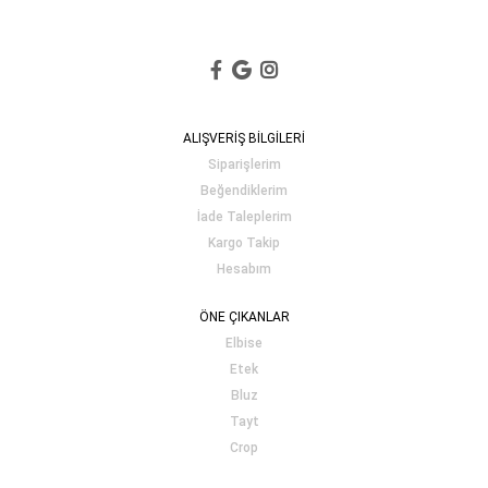
ALIŞVERİŞ BİLGİLERİ
Siparişlerim
Beğendiklerim
İade Taleplerim
Kargo Takip
Hesabım
ÖNE ÇIKANLAR
Elbise
Etek
Bluz
Tayt
Crop